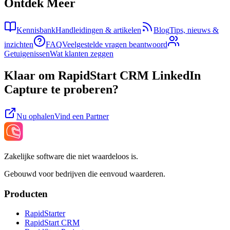
Ontdek Meer
Kennisbank
Handleidingen & artikelen
Blog
Tips, nieuws &
inzichten
FAQ
Veelgestelde vragen beantwoord
Getuigenissen
Wat klanten zeggen
Klaar om RapidStart CRM LinkedIn
Capture te proberen?
Nu ophalen
Vind een Partner
Zakelijke software die niet waardeloos is.
Gebouwd voor bedrijven die eenvoud waarderen.
Producten
RapidStarter
RapidStart CRM