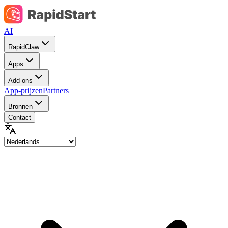
AI
RapidClaw
Apps
Add-ons
App-prijzen
Partners
Bronnen
Contact