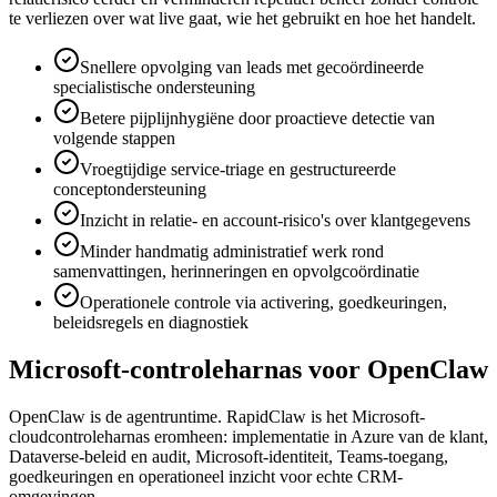
te verliezen over wat live gaat, wie het gebruikt en hoe het handelt.
Snellere opvolging van leads met gecoördineerde
specialistische ondersteuning
Betere pijplijnhygiëne door proactieve detectie van
volgende stappen
Vroegtijdige service-triage en gestructureerde
conceptondersteuning
Inzicht in relatie- en account-risico's over klantgegevens
Minder handmatig administratief werk rond
samenvattingen, herinneringen en opvolgcoördinatie
Operationele controle via activering, goedkeuringen,
beleidsregels en diagnostiek
Microsoft-controleharnas voor OpenClaw
OpenClaw is de agentruntime. RapidClaw is het Microsoft-
cloudcontroleharnas eromheen: implementatie in Azure van de klant,
Dataverse-beleid en audit, Microsoft-identiteit, Teams-toegang,
goedkeuringen en operationeel inzicht voor echte CRM-
omgevingen.