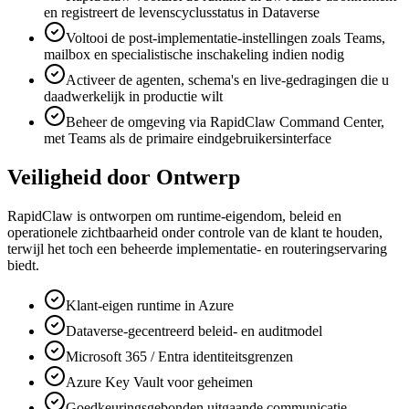
en registreert de levenscyclusstatus in Dataverse
Voltooi de post-implementatie-instellingen zoals Teams,
mailbox en specialistische inschakeling indien nodig
Activeer de agenten, schema's en live-gedragingen die u
daadwerkelijk in productie wilt
Beheer de omgeving via RapidClaw Command Center,
met Teams als de primaire eindgebruikersinterface
Veiligheid door Ontwerp
RapidClaw is ontworpen om runtime-eigendom, beleid en
operationele zichtbaarheid onder controle van de klant te houden,
terwijl het toch een beheerde implementatie- en routeringservaring
biedt.
Klant-eigen runtime in Azure
Dataverse-gecentreerd beleid- en auditmodel
Microsoft 365 / Entra identiteitsgrenzen
Azure Key Vault voor geheimen
Goedkeuringsgebonden uitgaande communicatie