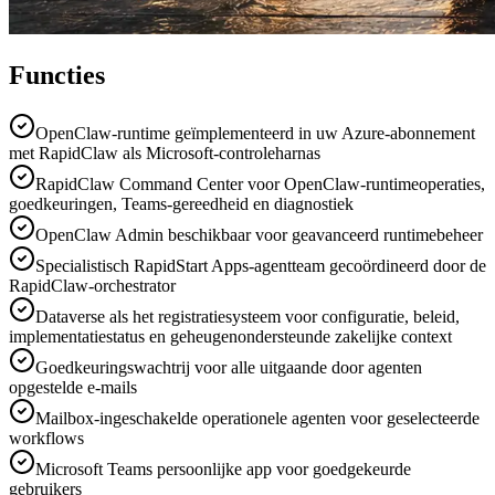
Functies
OpenClaw-runtime geïmplementeerd in uw Azure-abonnement
met RapidClaw als Microsoft-controleharnas
RapidClaw Command Center voor OpenClaw-runtimeoperaties,
goedkeuringen, Teams-gereedheid en diagnostiek
OpenClaw Admin beschikbaar voor geavanceerd runtimebeheer
Specialistisch RapidStart Apps-agentteam gecoördineerd door de
RapidClaw-orchestrator
Dataverse als het registratiesysteem voor configuratie, beleid,
implementatiestatus en geheugenondersteunde zakelijke context
Goedkeuringswachtrij voor alle uitgaande door agenten
opgestelde e-mails
Mailbox-ingeschakelde operationele agenten voor geselecteerde
workflows
Microsoft Teams persoonlijke app voor goedgekeurde
gebruikers