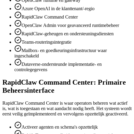
OpenClaw runtime en gateway
Azure OpenAI in de klanttenant/-regio
RapidClaw Command Center
OpenClaw Admin voor geavanceerd runtimebeheer
RapidClaw-geheugen en ondersteuningsdiensten
Teams-routeringsintegratie
Mailbox- en goedkeuringsinfrastructuur waar
ingeschakeld
Dataverse-ondersteunde implementatie- en
controlegegevens
RapidClaw Command Center: Primaire
Beheersinterface
RapidClaw Command Center is waar operators beheren wat actief
is, wat is toegestaan en wat aandacht nodig heeft. Het systeem wordt
eerst veilig geïmplementeerd en vervolgens opzettelijk geactiveerd.
Activeer agenten en schema's opzettelijk