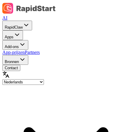
AI
RapidClaw
Apps
Add-ons
App-prijzen
Partners
Bronnen
Contact