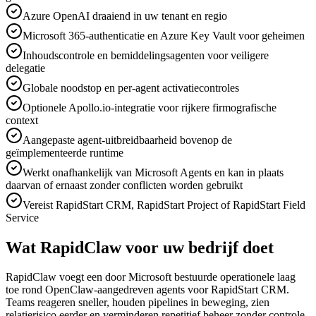
Azure OpenAI draaiend in uw tenant en regio
Microsoft 365-authenticatie en Azure Key Vault voor geheimen
Inhoudscontrole en bemiddelingsagenten voor veiligere
delegatie
Globale noodstop en per-agent activatiecontroles
Optionele Apollo.io-integratie voor rijkere firmografische
context
Aangepaste agent-uitbreidbaarheid bovenop de
geïmplementeerde runtime
Werkt onafhankelijk van Microsoft Agents en kan in plaats
daarvan of ernaast zonder conflicten worden gebruikt
Vereist RapidStart CRM, RapidStart Project of RapidStart Field
Service
Wat RapidClaw voor uw bedrijf doet
RapidClaw voegt een door Microsoft bestuurde operationele laag
toe rond OpenClaw-aangedreven agents voor RapidStart CRM.
Teams reageren sneller, houden pipelines in beweging, zien
relatierisico eerder en verminderen repetitief beheer zonder controle