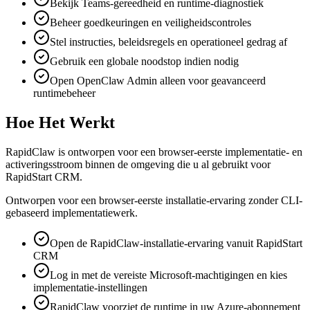
Bekijk Teams-gereedheid en runtime-diagnostiek
Beheer goedkeuringen en veiligheidscontroles
Stel instructies, beleidsregels en operationeel gedrag af
Gebruik een globale noodstop indien nodig
Open OpenClaw Admin alleen voor geavanceerd
runtimebeheer
Hoe Het Werkt
RapidClaw is ontworpen voor een browser-eerste implementatie- en
activeringsstroom binnen de omgeving die u al gebruikt voor
RapidStart CRM.
Ontworpen voor een browser-eerste installatie-ervaring zonder CLI-
gebaseerd implementatiewerk.
Open de RapidClaw-installatie-ervaring vanuit RapidStart
CRM
Log in met de vereiste Microsoft-machtigingen en kies
implementatie-instellingen
RapidClaw voorziet de runtime in uw Azure-abonnement