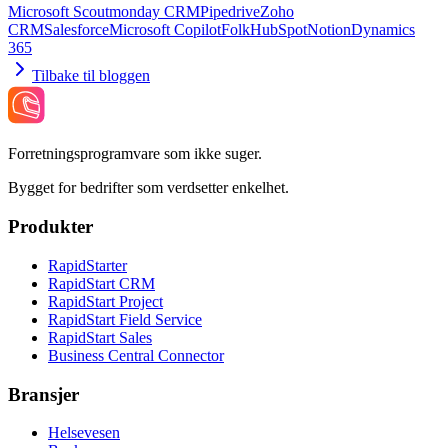
Microsoft Scout
monday CRM
Pipedrive
Zoho
CRM
Salesforce
Microsoft Copilot
Folk
HubSpot
Notion
Dynamics
365
Tilbake til bloggen
Forretningsprogramvare som ikke suger.
Bygget for bedrifter som verdsetter enkelhet.
Produkter
RapidStarter
RapidStart CRM
RapidStart Project
RapidStart Field Service
RapidStart Sales
Business Central Connector
Bransjer
Helsevesen