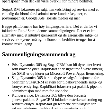
operasjoner, men det kan være overkill for mindre bedrifter.
SugarCRM fokuserer på salg, markedsføring og service med et
enhetlig dashbord for å administrere kunderelasjoner, e-
postkampanjer, Google Ads, sosiale medier og mer.
Begge plattformene har høy inngangsbarriere. Det er derfor vi
inkluderte RapidStart i denne sammenligningen. Det er et lett
alternativ med et intuitivt grensesnitt og de essensielle salgs- og
serviceverktøyene små og mellomstore bedrifter trenger for å
komme raskt i gang.
Sammenligningssammendrag
Pris: Dynamics 365 og SugarCRM kan bli dyre etter hvert
som kravene øker. RapidStart er designet for å være rimelig
for SMB-er og kjører på Microsoft Power Apps-lisensiering.
Salg: Dynamics 365 har de dypeste salgsfunksjonene for
bedrifter. SugarCRM er sterk for tilbakevendende salgs- og
fornyelsesstyring. RapidStart fokuserer på praktisk pipeline-
administrasjon med rom for utvidelse.
Kundeservice: Dynamics 365 tilbyr den bredeste
tjenestepakken. SugarCRM inkluderer sterke saksruting og
serviceverktøy. RapidStart gir teamene det viktigste for
saksrørledninger, dashbord og oppløsningssporing.