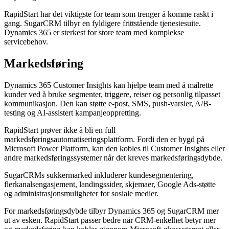
RapidStart har det viktigste for team som trenger å komme raskt i
gang. SugarCRM tilbyr en fyldigere frittstående tjenestesuite.
Dynamics 365 er sterkest for store team med komplekse
servicebehov.
Markedsføring
Dynamics 365 Customer Insights kan hjelpe team med å målrette
kunder ved å bruke segmenter, triggere, reiser og personlig tilpasset
kommunikasjon. Den kan støtte e-post, SMS, push-varsler, A/B-
testing og AI-assistert kampanjeoppretting.
RapidStart prøver ikke å bli en full
markedsføringsautomatiseringsplattform. Fordi den er bygd på
Microsoft Power Platform, kan den kobles til Customer Insights eller
andre markedsføringssystemer når det kreves markedsføringsdybde.
SugarCRMs sukkermarked inkluderer kundesegmentering,
flerkanalsengasjement, landingssider, skjemaer, Google Ads-støtte
og administrasjonsmuligheter for sosiale medier.
For markedsføringsdybde tilbyr Dynamics 365 og SugarCRM mer
ut av esken. RapidStart passer bedre når CRM-enkelhet betyr mer