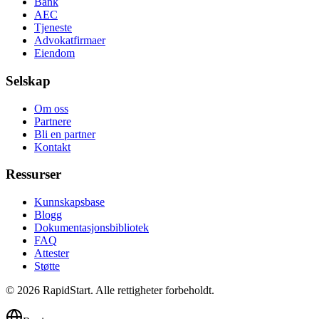
Bank
AEC
Tjeneste
Advokatfirmaer
Eiendom
Selskap
Om oss
Partnere
Bli en partner
Kontakt
Ressurser
Kunnskapsbase
Blogg
Dokumentasjonsbibliotek
FAQ
Attester
Støtte
© 2026 RapidStart. Alle rettigheter forbeholdt.