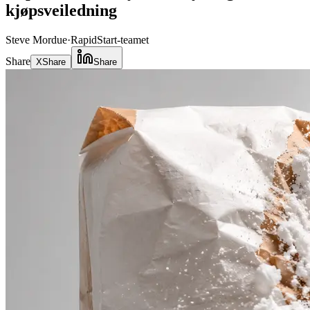
kjøpsveiledning
Steve Mordue
·
RapidStart-teamet
Share
X
Share
Share