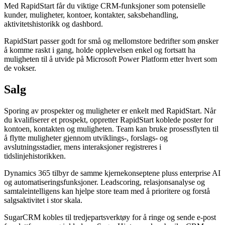
Med RapidStart får du viktige CRM-funksjoner som potensielle
kunder, muligheter, kontoer, kontakter, saksbehandling,
aktivitetshistorikk og dashbord.
RapidStart passer godt for små og mellomstore bedrifter som ønsker
å komme raskt i gang, holde opplevelsen enkel og fortsatt ha
muligheten til å utvide på Microsoft Power Platform etter hvert som
de vokser.
Salg
Sporing av prospekter og muligheter er enkelt med RapidStart. Når
du kvalifiserer et prospekt, oppretter RapidStart koblede poster for
kontoen, kontakten og muligheten. Team kan bruke prosessflyten til
å flytte muligheter gjennom utviklings-, forslags- og
avslutningsstadier, mens interaksjoner registreres i
tidslinjehistorikken.
Dynamics 365 tilbyr de samme kjernekonseptene pluss enterprise AI
og automatiseringsfunksjoner. Leadscoring, relasjonsanalyse og
samtaleintelligens kan hjelpe store team med å prioritere og forstå
salgsaktivitet i stor skala.
SugarCRM kobles til tredjepartsverktøy for å ringe og sende e-post