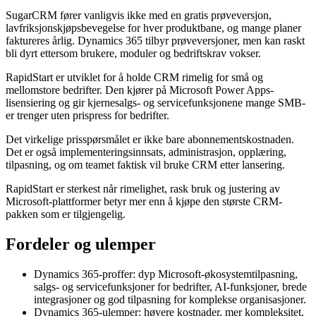
SugarCRM fører vanligvis ikke med en gratis prøveversjon,
lavfriksjonskjøpsbevegelse for hver produktbane, og mange planer
faktureres årlig. Dynamics 365 tilbyr prøveversjoner, men kan raskt
bli dyrt ettersom brukere, moduler og bedriftskrav vokser.
RapidStart er utviklet for å holde CRM rimelig for små og
mellomstore bedrifter. Den kjører på Microsoft Power Apps-
lisensiering og gir kjernesalgs- og servicefunksjonene mange SMB-
er trenger uten prispress for bedrifter.
Det virkelige prisspørsmålet er ikke bare abonnementskostnaden.
Det er også implementeringsinnsats, administrasjon, opplæring,
tilpasning, og om teamet faktisk vil bruke CRM etter lansering.
RapidStart er sterkest når rimelighet, rask bruk og justering av
Microsoft-plattformer betyr mer enn å kjøpe den største CRM-
pakken som er tilgjengelig.
Fordeler og ulemper
Dynamics 365-proffer: dyp Microsoft-økosystemtilpasning,
salgs- og servicefunksjoner for bedrifter, AI-funksjoner, brede
integrasjoner og god tilpasning for komplekse organisasjoner.
Dynamics 365-ulemper: høyere kostnader, mer kompleksitet,