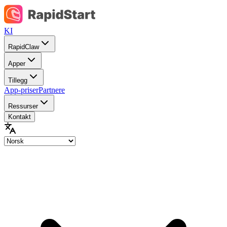
KI
RapidClaw
Apper
Tillegg
App-priser
Partnere
Ressurser
Kontakt