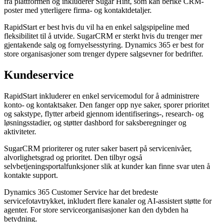
fra plattformen og inkluderer Sugar Hint, som kan berike CRM-
poster med ytterligere firma- og kontaktdetaljer.
RapidStart er best hvis du vil ha en enkel salgspipeline med
fleksibilitet til å utvide. SugarCRM er sterkt hvis du trenger mer
gjentakende salg og fornyelsesstyring. Dynamics 365 er best for
store organisasjoner som trenger dypere salgsevner for bedrifter.
Kundeservice
RapidStart inkluderer en enkel servicemodul for å administrere
konto- og kontaktsaker. Den fanger opp nye saker, sporer prioritet
og sakstype, flytter arbeid gjennom identifiserings-, research- og
løsningsstadier, og støtter dashbord for saksberegninger og
aktiviteter.
SugarCRM prioriterer og ruter saker basert på servicenivåer,
alvorlighetsgrad og prioritet. Den tilbyr også
selvbetjeningsportalfunksjoner slik at kunder kan finne svar uten å
kontakte support.
Dynamics 365 Customer Service har det bredeste
servicefotavtrykket, inkludert flere kanaler og AI-assistert støtte for
agenter. For store serviceorganisasjoner kan den dybden ha
betydning.