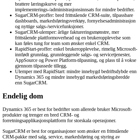
brattere læringskurve og mer
implementerings-/administrasjonsinnsats for mindre bedrifter.
SugarCRM-proffer: bred frittstående CRM-suite, tilpassbare
dashboards, markedsføringsverktøy, fornyelsesadministrasjon
og nyttige salgs-/servicefunksjoner.
SugarCRM-ulemper: årlige faktureringsmønstre, mer
frittstående plattformoverhead og en brukeropplevelse som
kan føles tung for team som ønsker enkel CRM.
RapidStart-proffer: enkel brukeropplevelse, rimelig Microsoft-
innfødt grunnlag, grunnleggende salgs- og servicetjenester,
AppSource og Power Platform-tilpasning, og plass til å vokse
gjennom tilpassede tillegg.
Ulemper med RapidStart: mindre innebygd bedriftsdybde enn
Dynamics 365 og mindre innebygd markedsføringsbredde
enn SugarCRM.
Endelig dom
Dynamics 365 er best for bedrifter som allerede bruker Microsoft-
produkter og trenger en bred CRM- og
forretningsapplikasjonsplattform for storskala operasjoner.
SugarCRM er best for organisasjoner som ønsker en frittstående
CRM-pakke med salg, service, markedsføring og styring av