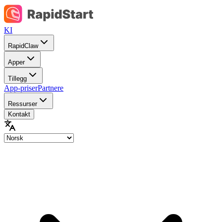
KI
RapidClaw
Apper
Tillegg
App-priser
Partnere
Ressurser
Kontakt