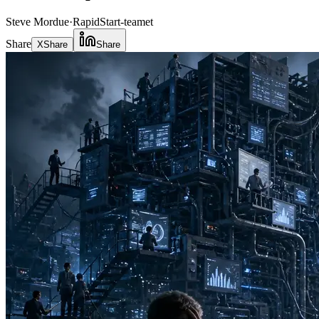
Steve Mordue
·
RapidStart-teamet
Share
X
Share
Share