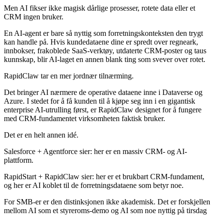
Men AI fikser ikke magisk dårlige prosesser, rotete data eller et
CRM ingen bruker.
En AI-agent er bare så nyttig som forretningskonteksten den trygt
kan handle på. Hvis kundedataene dine er spredt over regneark,
innbokser, frakoblede SaaS-verktøy, utdaterte CRM-poster og taus
kunnskap, blir AI-laget en annen blank ting som svever over rotet.
RapidClaw tar en mer jordnær tilnærming.
Det bringer AI nærmere de operative dataene inne i Dataverse og
Azure. I stedet for å få kunden til å kjøpe seg inn i en gigantisk
enterprise AI-utrulling først, er RapidClaw designet for å fungere
med CRM-fundamentet virksomheten faktisk bruker.
Det er en helt annen idé.
Salesforce + Agentforce sier: her er en massiv CRM- og AI-
plattform.
RapidStart + RapidClaw sier: her er et brukbart CRM-fundament,
og her er AI koblet til de forretningsdataene som betyr noe.
For SMB-er er den distinksjonen ikke akademisk. Det er forskjellen
mellom AI som et styreroms-demo og AI som noe nyttig på tirsdag