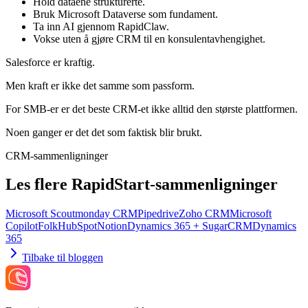
Hold dataene strukturerte.
Bruk Microsoft Dataverse som fundament.
Ta inn AI gjennom RapidClaw.
Vokse uten å gjøre CRM til en konsulentavhengighet.
Salesforce er kraftig.
Men kraft er ikke det samme som passform.
For SMB-er er det beste CRM-et ikke alltid den største plattformen.
Noen ganger er det det som faktisk blir brukt.
CRM-sammenligninger
Les flere RapidStart-sammenligninger
Microsoft Scout
monday CRM
Pipedrive
Zoho CRM
Microsoft
Copilot
Folk
HubSpot
Notion
Dynamics 365 + SugarCRM
Dynamics
365
Tilbake til bloggen