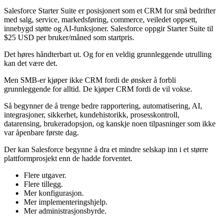
Salesforce Starter Suite er posisjonert som et CRM for små bedrifter
med salg, service, markedsføring, commerce, veiledet oppsett,
innebygd støtte og AI-funksjoner. Salesforce oppgir Starter Suite til
$25 USD per bruker/måned som startpris.
Det høres håndterbart ut. Og for en veldig grunnleggende utrulling
kan det være det.
Men SMB-er kjøper ikke CRM fordi de ønsker å forbli
grunnleggende for alltid. De kjøper CRM fordi de vil vokse.
Så begynner de å trenge bedre rapportering, automatisering, AI,
integrasjoner, sikkerhet, kundehistorikk, prosesskontroll,
datarensing, brukeradopsjon, og kanskje noen tilpasninger som ikke
var åpenbare første dag.
Der kan Salesforce begynne å dra et mindre selskap inn i et større
plattformprosjekt enn de hadde forventet.
Flere utgaver.
Flere tillegg.
Mer konfigurasjon.
Mer implementeringshjelp.
Mer administrasjonsbyrde.