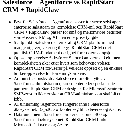
Salesforce + Agentforce vs RapidStart
CRM + RapidClaw
Best fit: Salesforce + Agentforce passer for større selskaper,
enterprise salgsteam og komplekse CRM-miljøer. RapidStart
CRM + RapidClaw passer for små og mellomstore bedrifter
som ønsker CRM og AI uten enterprise-tyngde.
Startpunkt: Salesforce er en kraftig CRM-plattform med
mange utgaver, veier og tillegg. RapidStart CRM er et
praktisk CRM-fundament designet for raskere adopsjon.
Oppsettopplevelse: Salesforce Starter kan være enkelt, men
kompleksiteten øker etter hvert som behovene vokser.
RapidStart CRM fokuserer på veiledet oppsett og en enklere
brukeropplevelse for forretningsbrukere.
Administrasjonsbyrde: Salesforce drar ofte nytte av
Salesforce-administratorer, konsulenter eller spesialiserte
partnere. RapidStart CRM er designet for Microsoft-sentrerte
SMB-er som ikke ønsker at CRM-administrasjon skal bli en
jobb.
AI-tilnærming: Agentforce fungerer inne i Salesforce-
økosystemet. RapidClaw kobler seg til Dataverse og Azure.
Datafundament: Salesforce bruker Customer 360 og
Salesforce dataøkosystemet. RapidStart CRM bruker
Microsoft Dataverse og Azure.