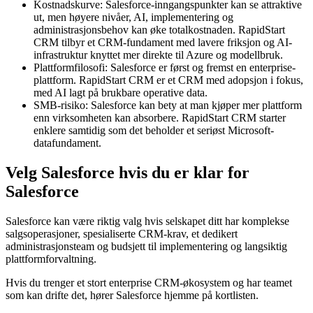
Kostnadskurve: Salesforce-inngangspunkter kan se attraktive
ut, men høyere nivåer, AI, implementering og
administrasjonsbehov kan øke totalkostnaden. RapidStart
CRM tilbyr et CRM-fundament med lavere friksjon og AI-
infrastruktur knyttet mer direkte til Azure og modellbruk.
Plattformfilosofi: Salesforce er først og fremst en enterprise-
plattform. RapidStart CRM er et CRM med adopsjon i fokus,
med AI lagt på brukbare operative data.
SMB-risiko: Salesforce kan bety at man kjøper mer plattform
enn virksomheten kan absorbere. RapidStart CRM starter
enklere samtidig som det beholder et seriøst Microsoft-
datafundament.
Velg Salesforce hvis du er klar for
Salesforce
Salesforce kan være riktig valg hvis selskapet ditt har komplekse
salgsoperasjoner, spesialiserte CRM-krav, et dedikert
administrasjonsteam og budsjett til implementering og langsiktig
plattformforvaltning.
Hvis du trenger et stort enterprise CRM-økosystem og har teamet
som kan drifte det, hører Salesforce hjemme på kortlisten.