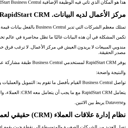
هذا هو المكان الذي تأتي فيه الوظيفة الإضافية RapidStart Business Central.
مركز الأعمال لديه البيانات. RapidStart CRM يمنحها بابًا أماميًا.
تمتلك معظم الشركات التي تدير Business Central بالفعل بيانات قيمة للعملاء. سجلات العملاء. اقتباسات المبيعات. طلبات. الفواتير. توافر المخزون. سياق الدفع والحساب.
تكمن المشكلة في أن هذه البيانات غالبًا ما تظل محاصرة في عالم تخطي
مندوبي المبيعات لا يريدون العيش في مركز الأعمال. لا ترغب فرق خدم
مصدر الحقيقة.
يوفر RapidStart CRM لمستخدمي Business Central طبقة مشاركة عملاء بسيطة من Microsoft ومبنية على Dataverse.
والنتيجة واضحة:
تواصل Business Central القيام بأفضل ما تقوم به: التمويل والعمليات والمخزون وتخطيط موارد المؤسسات (ERP).
يتعامل RapidStart CRM مع ما يجب أن يتعامل معه CRM: العملاء، والعملاء المحتملون، والفرص، والأنشطة، والحالات، والمتابعة، ولوحات المعلومات، وأعمال المكتب الأمامي.
وDataverse يربط بين الاثنين.
نظام إدارة علاقات العملاء (CRM) حقيقي لعملاء Business Central