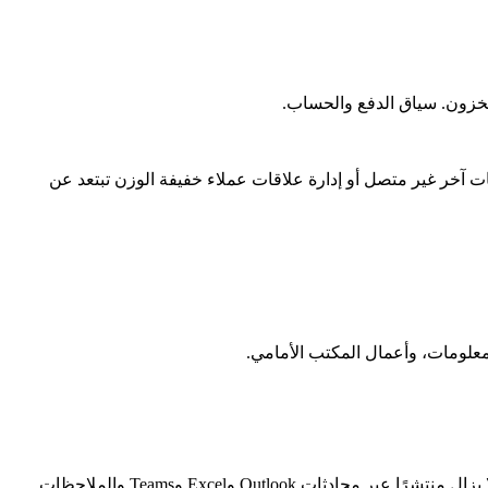
ت آخر غير متصل أو إدارة علاقات عملاء خفيفة الوزن تبتعد عن
تصل العديد من الشركات الصغيرة والمتوسطة إلى نقطة حيث يقوم Business Central بإدارة المكتب الخلفي، لكن العمل الذي يواجه العملاء لا يزال منتشرًا عبر محادثات Outlook وExcel وTeams والملاحظات