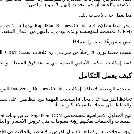
اللاصقة و"أعتقد أن جين تحدثت إليهم الأسبوع الماضي".
هذا يعمل حتى لا يحدث ذلك.
(CRM) المتضخم للمؤسسة والذي يؤدي إلى أشهر من أعمال التنفيذ، يضيف RapidStart CRM طبقة مشاركة العملاء التي يحتاجها معظم عملاء Business Central فعليًا.
ليس مشروعًا استشاريًا عملاقًا.
ليست حقيبة بوزن 20 رطلاً من ميزات إدارة علاقات العملاء (CRM) التي لم يطلبها أحد.
فقط إمكانات المكتب الأمامي العملية التي تساعد فرق المبيعات والخد
كيف يعمل التكامل
تستخدم الوظيفة الإضافية إمكانات Business Central وDataverse الموجودة لدى Microsoft لتجميع الأنظمة معًا بطريقة عملية.
والحفاظ على سجلات العملاء أكثر اتساقًا.
المبيعات والخدمات يمكنهم رؤية معلومات مثل عروض الأسعار أو الطلبات أو الفواتير أو سياق ss Central
توجد سجلات مشاركة العملاء مثل الفرص والأنشطة والحالات في RapidStart CRM، حيث يمكن لفرق المبيعات والخدمة استخدامها فعليًا دون الحاجة إلى أن يصبحوا خبراء Business Central.