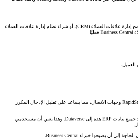
توفر الوظيفة الإضافية RapidStart Business Central لهذه الشركات مسارًا أنظف للأمام. بدلاً من إجبار Business Central على التظاهر بأنه برنامج إدارة علاقات العملاء (CRM)، أو شراء نظام إدارة علاقات العملاء
العميل.
تحافظ المزامنة على محاذاة السجلات المهمة بين النظامين. على سبيل المثال، يمكن لعملاء Business Central المزامنة مع حسابات RapidStart CRM وجهات الاتصال، مما يساعد على تقليل الإدخال المكرر
تتيح الجداول الافتراضية لمستخدمي RapidStart CRM عرض بيانات Business Central المحددة داخل التطبيقات التي تدعم Dataverse دون نسخ جميع بيانات ERP هذه إلى Dataverse. وهذا يعني أن مستخدمي