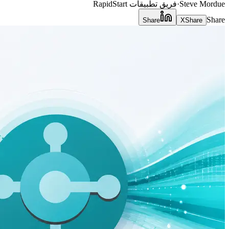
Steve Mordue
·
فريق تطبيقات RapidStart
Share
Share
X
Share