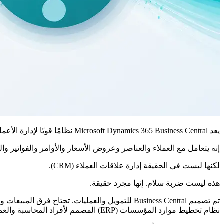
يعد Microsoft Dynamics 365 Business Central نظامًا قويًا لإدارة الأعمال. بالنسبة للعديد من الشركات الصغيرة والمتوسطة الحجم، فهي العمود الفقري المالي والتشغيلي للأعمال.
إنه يتعامل مع العملاء والعناصر وعروض الأسعار والأوامر والفواتير 
لكنها ليست في الحقيقة إدارة علاقات العملاء (CRM).
هذه ليست ضربة سلام. إنها مجرد حقيقة.
تم تصميم Business Central للتمويل والعمليات. 
نظام تخطيط موارد المؤسسات (ERP) المصمم لأفراد المحاسبة والعمليات.