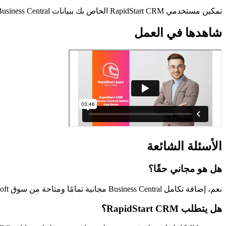
تمكين مستخدمي RapidStart CRM الخاص بك ببيانات Business Central. لا مزيد من التبديل بين التطبيقات للإجابة على الأسئلة الأساسية للعملاء.
شاهدها في العمل
الأسئلة الشائعة
هل هو مجاني حقًا؟
نعم، إضافة تكامل Business Central مجانية تمامًا ومتاحة من سوق Microsoft.
هل يتطلب RapidStart CRM؟