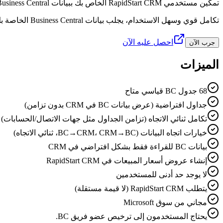
تمكين مستخدمي RapidStart CRM الخاص بك ببيانات Business Central
تكامل قوي وسهل الاستخدام، يجلب بيانات Business Central الخاصة بك إلى RapidStart CRM. أجب عن أسئلة مثل: هل دفع العميل؟ متى تم شحن الطلب؟ ما هو المخزون المتاح؟
احصل عليه الآن
جرب الآن
الميزات
68 جدول BC قياسي متاح
جداول افتراضية (عرض بيانات BC في CRM بدون تزامن)
تكامل ثنائي الاتجاه (تزامن الجداول مثل جهات الاتصال/الحسابات)
خيارات اتجاه البيانات (BC→CRM، CRM→BC، ثنائي الاتجاه)
بيانات BC للقراءة فقط بشكل افتراضي في CRM
إنشاء عروض أسعار المبيعات في RapidStart CRM
لا يوجد حد أدنى للمستخدمين
يتطلب RapidStart CRM (لا قيمة مستقلة)
مجاني من سوق Microsoft
يحتاج المستخدمون إلى ترخيص عضو فريق BC.