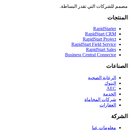
مصمم للشركات التي تقدر البساطة.
المنتجات
RapidStarter
RapidStart CRM
RapidStart Project
RapidStart Field Service
RapidStart Sales
Business Central Connector
الصناعات
الرعاية الصحية
البنوك
AEC
الخدمة
شركات المحاماة
العقارات
الشركة
معلومات عنا