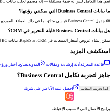
نعم. هذا التكامل ليس له قيمة مستقلة — إنه مصمم لجلب بيانات BC إلى RapidStart CRM.
ما بيانات Business Central التي يمكنني رؤيتها؟
68 جدول Business Central قياسي متاح، بما في ذلك العملاء، الموردين، العناصر، أوامر المبيعات، والمزيد.
هل بيانات Business Central قابلة للتحرير في CRM؟
يمكن إنشاء عروض أسعار المبيعات في RapidStart CRM. بيانات BC الأخرى للقراءة فقط بشكل افتراضي في CRM. يتوفر تزامن ثنائي الاتجاه لجداول محددة مثل جهات الاتصال والحسابات.
استكشف المزيد
قاعدة المعرفة
أدلة إرشادية ومقالات
المدونة
نصائح، أخبار ورؤى
جاهز لتجربة تكامل Business Central؟
احصل عليه الآن
اعثر على شريك
ابدأ تجربتك المجانية
برامج الأعمال التي لا تسبب الإحباط.