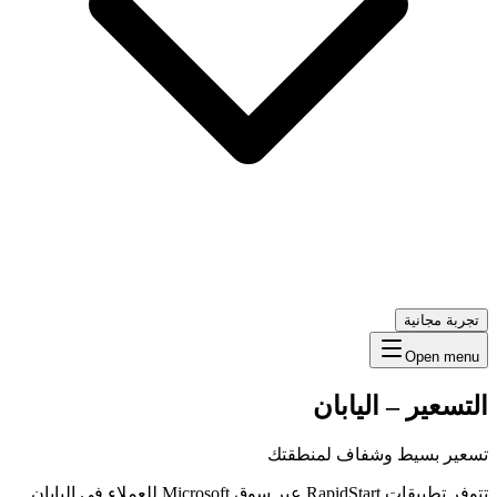
تجربة مجانية
Open menu
التسعير
–
اليابان
تسعير بسيط وشفاف لمنطقتك
تتوفر تطبيقات RapidStart عبر سوق Microsoft للعملاء في اليابان.