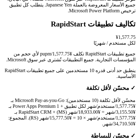
جميع الأسعار المعروضة بالعملة Japanese Yen. يتطلب كل تطبيق
ترخيص Microsoft Power Platform.
تكاليف تطبيقات RapidStart
¥1,577.75
لكل مستخدم / شهريًا
جميع تطبيقات RapidStart تكلف ¥1,577.75/pupm لأي حجم من
المؤسسات التجارية. جميع التطبيقات تُشترى عبر سوق Microsoft.
ينطبق حد أدنى قدره 10 مستخدمين على جميع تطبيقات RapidStart
الأساسية.
✓
محسّن لأقل تكلفة
محسّن لأقل تكلفة (10 مستخدمين): Microsoft Pay-as-you-Go بـ
¥1,577.75/مستخدم/شهر لكل تطبيق + 1 Power Apps Premium بـ
¥3,155.50/شهر = ¥18,933.00/شهر (MS) + RapidStart CRM بـ
¥1,577.75/مستخدم/شهر × 10 = ¥15,777.50/شهر (RS). المجموع:
¥34,710.50/شهر.
✓
محسّن للبساطة