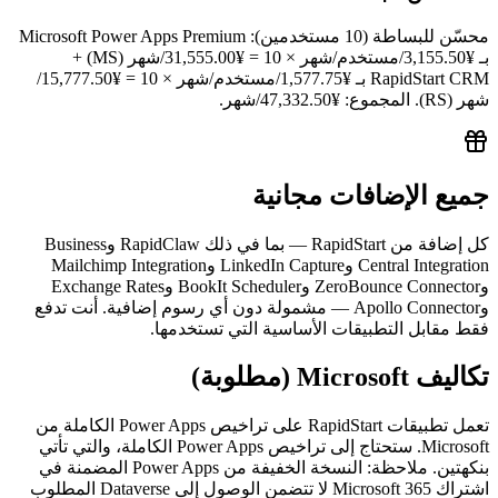
محسّن للبساطة (10 مستخدمين): Microsoft Power Apps Premium
بـ ¥3,155.50/مستخدم/شهر × 10 = ¥31,555.00/شهر (MS) +
RapidStart CRM بـ ¥1,577.75/مستخدم/شهر × 10 = ¥15,777.50/
شهر (RS). المجموع: ¥47,332.50/شهر.
جميع الإضافات مجانية
كل إضافة من RapidStart — بما في ذلك RapidClaw وBusiness
Central Integration وLinkedIn Capture وMailchimp Integration
وZeroBounce Connector وBookIt Scheduler وExchange Rates
وApollo Connector — مشمولة دون أي رسوم إضافية. أنت تدفع
فقط مقابل التطبيقات الأساسية التي تستخدمها.
تكاليف Microsoft (مطلوبة)
تعمل تطبيقات RapidStart على تراخيص Power Apps الكاملة من
Microsoft. ستحتاج إلى تراخيص Power Apps الكاملة، والتي تأتي
بنكهتين. ملاحظة: النسخة الخفيفة من Power Apps المضمنة في
اشتراك Microsoft 365 لا تتضمن الوصول إلى Dataverse المطلوب