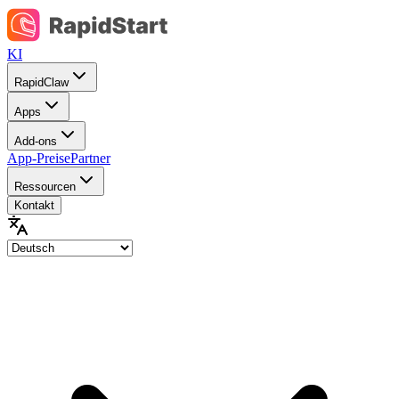
KI
RapidClaw
Apps
Add-ons
App-Preise
Partner
Ressourcen
Kontakt