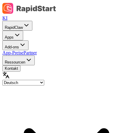
KI
RapidClaw
Apps
Add-ons
App-Preise
Partner
Ressourcen
Kontakt