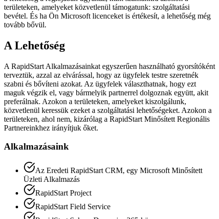
területeken, amelyeket közvetlenül támogatunk: szolgáltatási
bevétel. És ha Ön Microsoft licenceket is értékesít, a lehetőség még
tovább bővül.
A Lehetőség
A RapidStart Alkalmazásainkat egyszerűen használható gyorsítóként
terveztük, azzal az elvárással, hogy az ügyfelek testre szeretnék
szabni és bővíteni azokat. Az ügyfelek választhatnak, hogy ezt
maguk végzik el, vagy bármelyik partnerrel dolgoznak együtt, akit
preferálnak. Azokon a területeken, amelyeket kiszolgálunk,
közvetlenül keressük ezeket a szolgáltatási lehetőségeket. Azokon a
területeken, ahol nem, kizárólag a RapidStart Minősített Regionális
Partnereinkhez irányítjuk őket.
Alkalmazásaink
Az Eredeti RapidStart CRM, egy Microsoft Minősített
Üzleti Alkalmazás
RapidStart Project
RapidStart Field Service