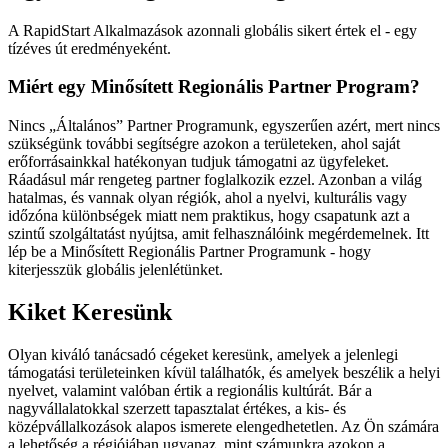
A RapidStart Alkalmazások azonnali globális sikert értek el - egy
tízéves út eredményeként.
Miért egy Minősített Regionális Partner Program?
Nincs „Általános” Partner Programunk, egyszerűen azért, mert nincs
szükségünk további segítségre azokon a területeken, ahol saját
erőforrásainkkal hatékonyan tudjuk támogatni az ügyfeleket.
Ráadásul már rengeteg partner foglalkozik ezzel. Azonban a világ
hatalmas, és vannak olyan régiók, ahol a nyelvi, kulturális vagy
időzóna különbségek miatt nem praktikus, hogy csapatunk azt a
szintű szolgáltatást nyújtsa, amit felhasználóink megérdemelnek. Itt
lép be a Minősített Regionális Partner Programunk - hogy
kiterjesszük globális jelenlétünket.
Kiket Keresünk
Olyan kiváló tanácsadó cégeket keresünk, amelyek a jelenlegi
támogatási területeinken kívül találhatók, és amelyek beszélik a helyi
nyelvet, valamint valóban értik a regionális kultúrát. Bár a
nagyvállalatokkal szerzett tapasztalat értékes, a kis- és
középvállalkozások alapos ismerete elengedhetetlen. Az Ön számára
a lehetőség a régiójában ugyanaz, mint számunkra azokon a