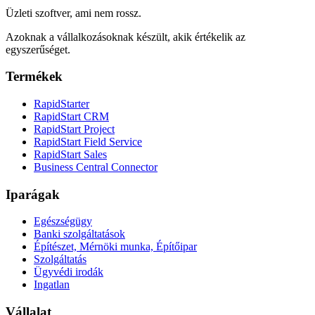
Üzleti szoftver, ami nem rossz.
Azoknak a vállalkozásoknak készült, akik értékelik az
egyszerűséget.
Termékek
RapidStarter
RapidStart CRM
RapidStart Project
RapidStart Field Service
RapidStart Sales
Business Central Connector
Iparágak
Egészségügy
Banki szolgáltatások
Építészet, Mérnöki munka, Építőipar
Szolgáltatás
Ügyvédi irodák
Ingatlan
Vállalat