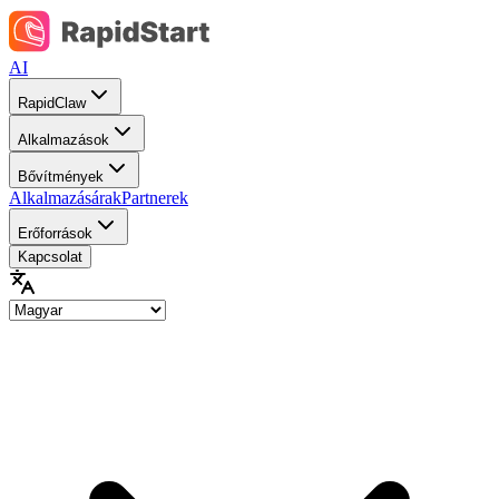
AI
RapidClaw
Alkalmazások
Bővítmények
Alkalmazásárak
Partnerek
Erőforrások
Kapcsolat