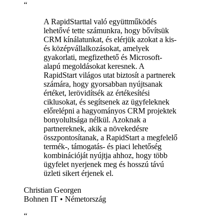
“
A RapidStarttal való együttműködés
lehetővé tette számunkra, hogy bővítsük
CRM kínálatunkat, és elérjük azokat a kis-
és középvállalkozásokat, amelyek
gyakorlati, megfizethető és Microsoft-
alapú megoldásokat keresnek. A
RapidStart világos utat biztosít a partnerek
számára, hogy gyorsabban nyújtsanak
értéket, lerövidítsék az értékesítési
ciklusokat, és segítsenek az ügyfeleknek
előrelépni a hagyományos CRM projektek
bonyolultsága nélkül. Azoknak a
partnereknek, akik a növekedésre
összpontosítanak, a RapidStart a megfelelő
termék-, támogatás- és piaci lehetőség
kombinációját nyújtja ahhoz, hogy több
ügyfelet nyerjenek meg és hosszú távú
üzleti sikert érjenek el.
Christian Georgen
Bohnen IT
•
Németország
“