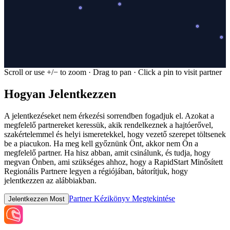
Scroll or use +/− to zoom · Drag to pan · Click a pin to visit partner
Hogyan Jelentkezzen
A jelentkezéseket nem érkezési sorrendben fogadjuk el. Azokat a
megfelelő partnereket keressük, akik rendelkeznek a hajtóerővel,
szakértelemmel és helyi ismeretekkel, hogy vezető szerepet töltsenek
be a piacukon. Ha meg kell győznünk Önt, akkor nem Ön a
megfelelő partner. Ha hisz abban, amit csinálunk, és tudja, hogy
megvan Önben, ami szükséges ahhoz, hogy a RapidStart Minősített
Regionális Partnere legyen a régiójában, bátorítjuk, hogy
jelentkezzen az alábbiakban.
Partner Kézikönyv Megtekintése
Jelentkezzen Most