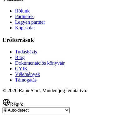
Rólunk
Partnerek
Legyen partner
Kapcsolat
Erőforrások
Tudásbázis
Blog
Dokumentációs könyvtár
GYIK
Vélemények
Támogatás
© 2026 RapidStart. Minden jog fenntartva.
Régió: