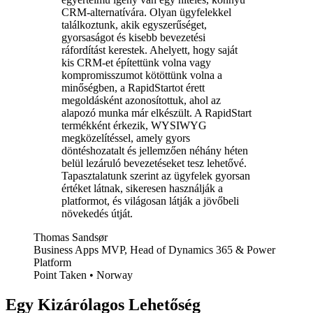
CRM-alternatívára. Olyan ügyfelekkel
találkoztunk, akik egyszerűséget,
gyorsaságot és kisebb bevezetési
ráfordítást kerestek. Ahelyett, hogy saját
kis CRM-et építettünk volna vagy
kompromisszumot kötöttünk volna a
minőségben, a RapidStartot érett
megoldásként azonosítottuk, ahol az
alapozó munka már elkészült. A RapidStart
termékként érkezik, WYSIWYG
megközelítéssel, amely gyors
döntéshozatalt és jellemzően néhány héten
belül lezáruló bevezetéseket tesz lehetővé.
Tapasztalatunk szerint az ügyfelek gyorsan
értéket látnak, sikeresen használják a
platformot, és világosan látják a jövőbeli
növekedés útját.
Thomas Sandsør
Business Apps MVP, Head of Dynamics 365 & Power
Platform
Point Taken
•
Norway
Egy Kizárólagos Lehetőség