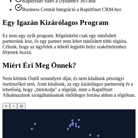
RapidStart Sales a Dynamics 365-höz
Business Central Integráció a RapidStart CRM-hez
Egy Igazán Kizárólagos Program
Ez nem egy nyílt program. Régiónként csak egy minősített
partnerünk lesz, és egy partner nem lehet minősített több régióra.
Célunk, hogy az ügyfelek a lehető legjobb helyi szakértelemhez
férjenek hozzá.
Miért Éri Meg Önnek?
Nem kérünk Öntől semmilyen díjat, és nem kínálunk pénzügyi
ösztönzőket sem. Amit kínálunk, az egy kizárólagos partnerség és a
lehetőség, hogy „birtokolja” a régióját, mint a RapidStart
Alkalmazások szolgáltatásainak elsődleges forrása abban a régióban.
+
−
⊙