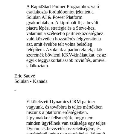
A RapidStart Partner Programhoz való
csatlakozás fordulópontot jelentett a
Solulan AI & Power Platform
gyakorlatában. A kipróbált IP, a bevált
piacra lépési stratégia és a Steve-hez,
valamint a szélesebb partnerközösséghez
való közvetlen hozzáférés felgyorsította
azt, amit évekbe telt volna belsőleg
felépíteni. Azoknak a partnereknek, akik
szeretnék bővíteni KKV-kínálatukat, ez az
egyik leggyakorlatiasabb rövidítés, amivel
találkoztam.
Eric Sauvé
Solulan
•
Kanada
“
Elkötelezett Dynamics CRM partner
vagyunk, és továbbra is teljes mértékben
hiszünk a platform erősségeiben.
Ugyanakkor felismerjük, hogy nem
minden ügyfélnek van szüksége egy teljes
Dynamics-bevezetés összetettségére, és
egyértelmű igény van egy hiteles, könnyű