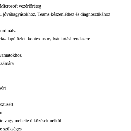
icrosoft vezérlőréteg
jóváhagyásokhoz, Teams-készenléthez és diagnosztikához
oordinálva
ria-alapú üzleti kontextus nyilvántartási rendszere
olyamatokhoz
 számára
sért
xtusért
én
te vagy mellette ütközések nélkül
ce szükséges