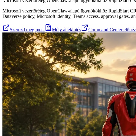
Microsoft vezérlőréteg OpenClaw-alapú ügynökökhöz RapidStart CRM
Microsoft vezérlőréteg OpenClaw-alapú ügynökökhöz RapidStart CRM-
Dataverse policy, Microsoft identity, Teams access, approval gates
Szerezd meg most
Mély áttekintés
Command Center előnéz