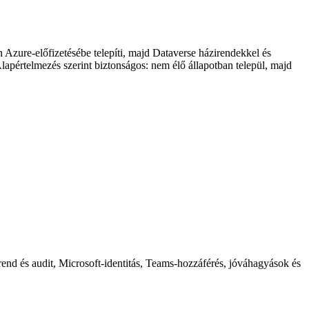
ure-előfizetésébe telepíti, majd Dataverse házirendekkel és
pértelmezés szerint biztonságos: nem élő állapotban települ, majd
end és audit, Microsoft-identitás, Teams-hozzáférés, jóváhagyások és