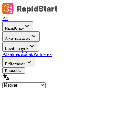
AI
RapidClaw
Alkalmazások
Bővítmények
Alkalmazásárak
Partnerek
Erőforrások
Kapcsolat