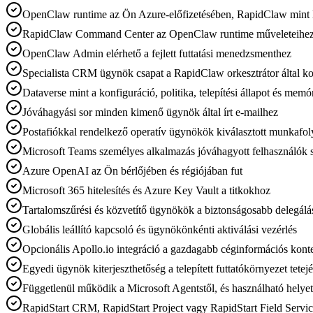
OpenClaw runtime az Ön Azure-előfizetésében, RapidClaw mint M
RapidClaw Command Center az OpenClaw runtime műveleteihez, 
OpenClaw Admin elérhető a fejlett futtatási menedzsmenthez
Specialista CRM ügynök csapat a RapidClaw orkesztrátor által k
Dataverse mint a konfiguráció, politika, telepítési állapot és memó
Jóváhagyási sor minden kimenő ügynök által írt e-mailhez
Postafiókkal rendelkező operatív ügynökök kiválasztott munkaf
Microsoft Teams személyes alkalmazás jóváhagyott felhasználók
Azure OpenAI az Ön bérlőjében és régiójában fut
Microsoft 365 hitelesítés és Azure Key Vault a titkokhoz
Tartalomszűrési és közvetítő ügynökök a biztonságosabb delegálá
Globális leállító kapcsoló és ügynökönkénti aktiválási vezérlés
Opcionális Apollo.io integráció a gazdagabb céginformációs konte
Egyedi ügynök kiterjeszthetőség a telepített futtatókörnyezet tetej
Függetlenül működik a Microsoft Agentstől, és használható helyet
RapidStart CRM, RapidStart Project vagy RapidStart Field Servi