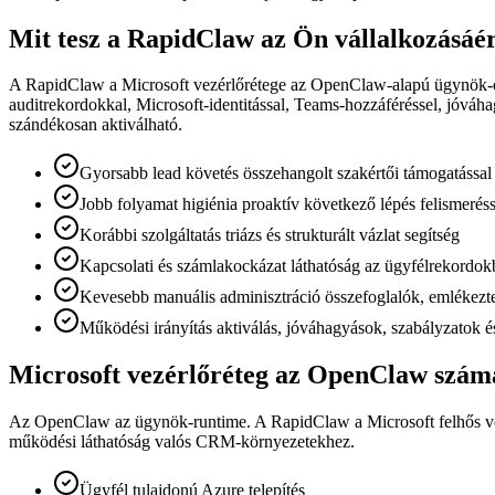
Mit tesz a RapidClaw az Ön vállalkozásáé
A RapidClaw a Microsoft vezérlőrétege az OpenClaw-alapú ügynök-or
auditrekordokkal, Microsoft-identitással, Teams-hozzáféréssel, jóvá
szándékosan aktiválható.
Gyorsabb lead követés összehangolt szakértői támogatással
Jobb folyamat higiénia proaktív következő lépés felismeréss
Korábbi szolgáltatás triázs és strukturált vázlat segítség
Kapcsolati és számlakockázat láthatóság az ügyfélrekordo
Kevesebb manuális adminisztráció összefoglalók, emlékezte
Működési irányítás aktiválás, jóváhagyások, szabályzatok é
Microsoft vezérlőréteg az OpenClaw szám
Az OpenClaw az ügynök-runtime. A RapidClaw a Microsoft felhős vezér
működési láthatóság valós CRM-környezetekhez.
Ügyfél tulajdonú Azure telepítés