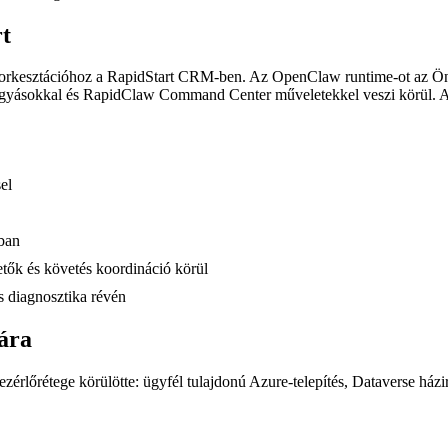
rt
kesztációhoz a RapidStart CRM-ben. Az OpenClaw runtime-ot az Ön Az
hagyásokkal és RapidClaw Command Center műveletekkel veszi körül. Ala
el
kban
tők és követés koordináció körül
s diagnosztika révén
ára
lőrétege körülötte: ügyfél tulajdonú Azure-telepítés, Dataverse házir