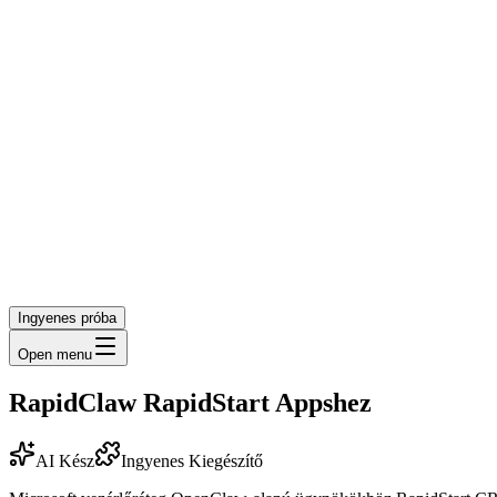
Ingyenes próba
Open menu
RapidClaw RapidStart Appshez
AI Kész
Ingyenes Kiegészítő