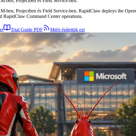
-ben, Projectben és Field Service-ben.
ben, Projectben és Field Service-ben. RapidClaw deploys the OpenCl
, and RapidClaw Command Center operations.
et
Trial Guide PDF
Miért építettük ezt