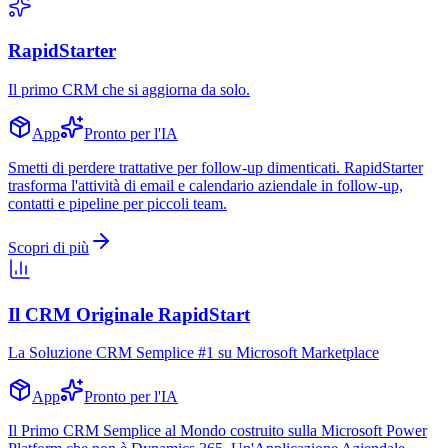
RapidStarter
Il primo CRM che si aggiorna da solo.
App
Pronto per l'IA
Smetti di perdere trattative per follow-up dimenticati. RapidStarter
trasforma l'attività di email e calendario aziendale in follow-up,
contatti e pipeline per piccoli team.
Scopri di più
Il CRM Originale RapidStart
La Soluzione CRM Semplice #1 su Microsoft Marketplace
App
Pronto per l'IA
Il Primo CRM Semplice al Mondo costruito sulla Microsoft Power