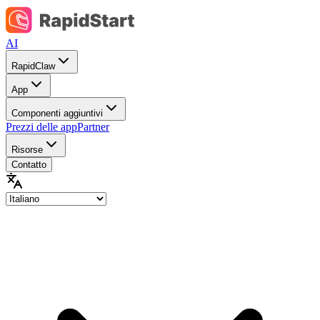
AI
RapidClaw
App
Componenti aggiuntivi
Prezzi delle app
Partner
Risorse
Contatto