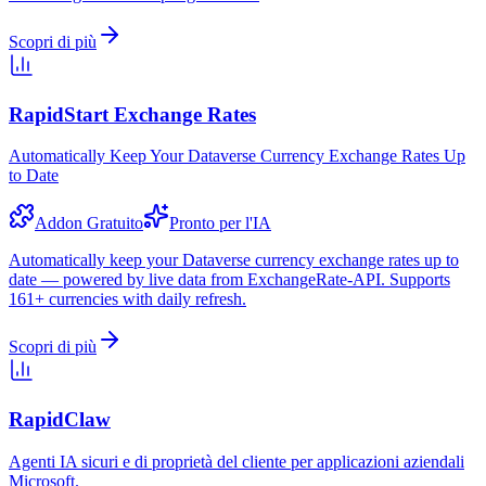
Scopri di più
RapidStart Exchange Rates
Automatically Keep Your Dataverse Currency Exchange Rates Up
to Date
Addon Gratuito
Pronto per l'IA
Automatically keep your Dataverse currency exchange rates up to
date — powered by live data from ExchangeRate-API. Supports
161+ currencies with daily refresh.
Scopri di più
RapidClaw
Agenti IA sicuri e di proprietà del cliente per applicazioni aziendali
Microsoft.