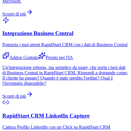
Microsoft.
Scopri di più
Integrazione Business Central
Potenzia i tuoi utenti RapidStart CRM con i dati di Business Central
Addon Gratuito
Pronto per l'IA
Un'integrazione robusta, ma semplice da usare, che porta i tuoi dati
di Business Central in RapidStart CRM. Rispondi a domande come:
Il cliente ha pagato? Quando è stato spedito l'ordine? Qual è
l'inventario disponibile?
Scopri di più
RapidStart CRM LinkedIn Capture
Cattura Profilo LinkedIn con un Click su RapidStart CRM