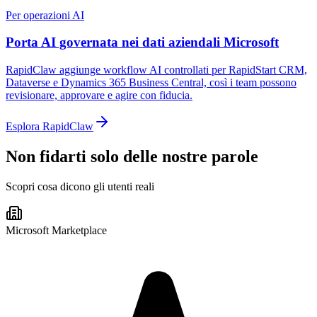
Per operazioni AI
Porta AI governata nei dati aziendali Microsoft
RapidClaw aggiunge workflow AI controllati per RapidStart CRM,
Dataverse e Dynamics 365 Business Central, così i team possono
revisionare, approvare e agire con fiducia.
Esplora RapidClaw
Non fidarti solo delle nostre parole
Scopri cosa dicono gli utenti reali
Microsoft Marketplace