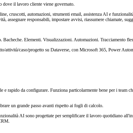
o dove il lavoro cliente viene governato.
ruscotti, automazioni, strumenti email, assistenza AI e funzionalità p
tività, assegnare responsabili, impostare avvisi, riassumere chiamate, sug
. Bacheche. Elementi. Visualizzazioni. Automazioni. Tracciamento fless
to/attività/caso/progetto su Dataverse, con Microsoft 365, Power Automa
le e rapido da configurare. Funziona particolarmente bene per i team che
are un grande passo avanti rispetto ai fogli di calcolo.
onalità AI sono progettate per semplificare il lavoro quotidiano all'int
i CRM.