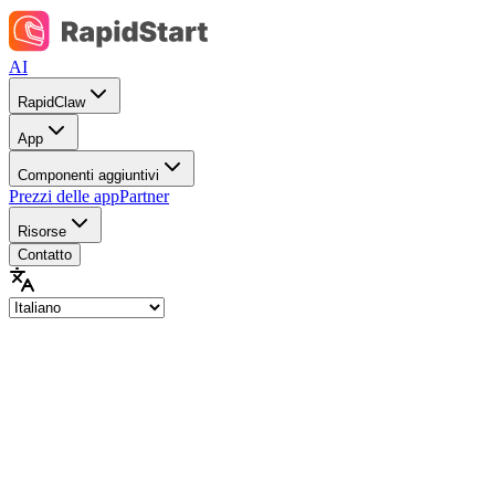
AI
RapidClaw
App
Componenti aggiuntivi
Prezzi delle app
Partner
Risorse
Contatto