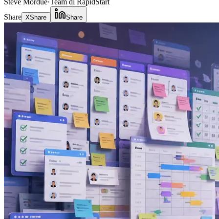
Steve Mordue
·
Team di RapidStart
Share
X
Share
Share