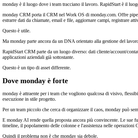
monday è il luogo dove i team tracciano il lavoro. RapidStart è il luog
monday CRM porta il CRM nel Work OS di monday.com. Offre pipeline, c
estrarre dati da chiamate, email e file, aggiornare campi, registrare at
Questo è utile.
Ma monday parte ancora da un DNA orientato alla gestione del lavoro
RapidStart CRM parte da un luogo diverso: dati cliente/account/contat
applicazioni aziendali già sottostante.
Questo è un tipo di asset differente.
Dove monday è forte
monday è attraente per i team che vogliono qualcosa di visivo, flessibi
esecuzione in stile progetto.
Per un team piccolo che cerca di organizzare il caos, monday può sembr
E monday AI rende quella proposta ancora più convincente. Le sue funzi
timeline, il popolamento delle colonne e l'assistenza nelle operazion
Quindi il problema non è che monday sia debole.