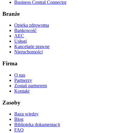
Business Central Connector
Branże
Opieka zdrowotna
Bankowość
AEC
Usługi
Kancelarie prawne
Nieruchomości
Firma
O nas
Partnerzy
Zostań partnerem
Kontakt
Zasoby
Baza wiedzy
Blog
Biblioteka dokumentacji
FAQ