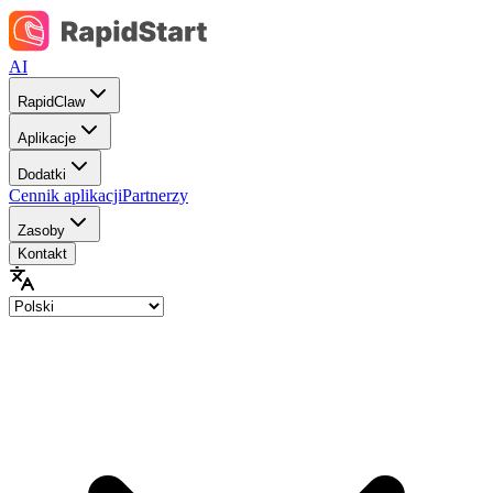
AI
RapidClaw
Aplikacje
Dodatki
Cennik aplikacji
Partnerzy
Zasoby
Kontakt