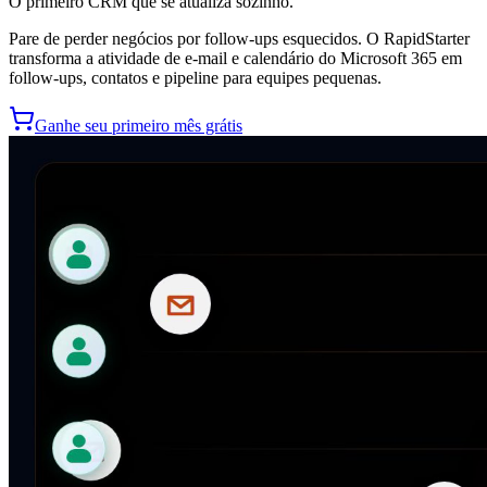
O primeiro CRM que se atualiza sozinho.
Pare de perder negócios por follow-ups esquecidos. O RapidStarter
transforma a atividade de e-mail e calendário do Microsoft 365 em
follow-ups, contatos e pipeline para equipes pequenas.
Ganhe seu primeiro mês grátis