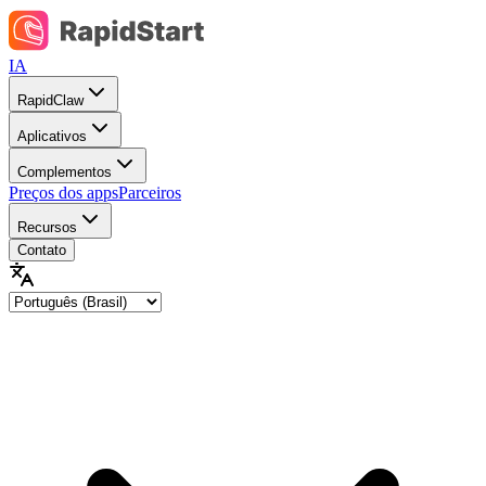
IA
RapidClaw
Aplicativos
Complementos
Preços dos apps
Parceiros
Recursos
Contato