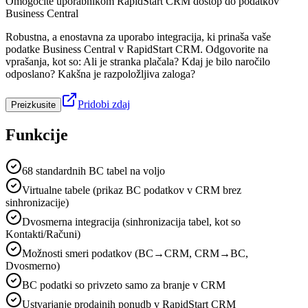
Omogočite uporabnikom RapidStart CRM dostop do podatkov
Business Central
Robustna, a enostavna za uporabo integracija, ki prinaša vaše
podatke Business Central v RapidStart CRM. Odgovorite na
vprašanja, kot so: Ali je stranka plačala? Kdaj je bilo naročilo
odposlano? Kakšna je razpoložljiva zaloga?
Pridobi zdaj
Preizkusite
Funkcije
68 standardnih BC tabel na voljo
Virtualne tabele (prikaz BC podatkov v CRM brez
sinhronizacije)
Dvosmerna integracija (sinhronizacija tabel, kot so
Kontakti/Računi)
Možnosti smeri podatkov (BC→CRM, CRM→BC,
Dvosmerno)
BC podatki so privzeto samo za branje v CRM
Ustvarjanje prodajnih ponudb v RapidStart CRM