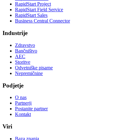
RapidStart Project
RapidStart Field Service
RapidStart Sales
Business Central Connector
Industrije
Zdravstvo
Bančništvo
AEC
Storitve
Odvetniške pisarne
Nepremičnine
Podjetje
O nas
Partnerji
Postanite partner
Kontakt
Viri
Baza znanja