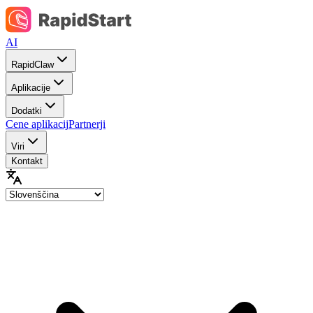
AI
RapidClaw
Aplikacije
Dodatki
Cene aplikacij
Partnerji
Viri
Kontakt