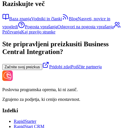
Raziskujte več
Baza znanja
Vodniki in članki
Blog
Nasveti, novice in
vpogledi
Pogosta vprašanja
Odgovori na pogosta vprašanja
Pričevanja
Kaj pravijo stranke
Ste pripravljeni preizkusiti Business
Central Integration?
Pridobi zdaj
Poiščite partnerja
Začnite svoj preizkus
Poslovna programska oprema, ki ni zanič.
Zgrajeno za podjetja, ki cenijo enostavnost.
Izdelki
RapidStarter
RapidStart CRM