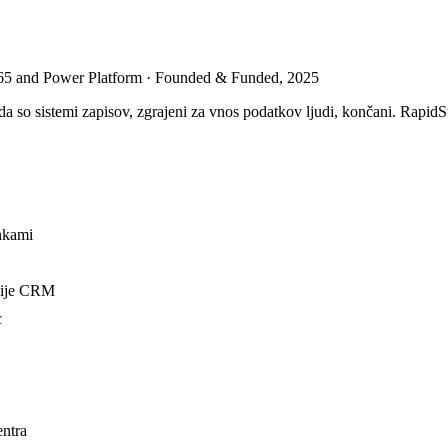
365 and Power Platform · Founded & Funded, 2025
a so sistemi zapisov, zgrajeni za vnos podatkov ljudi, končani. RapidStar
ankami
acije CRM
c
entra