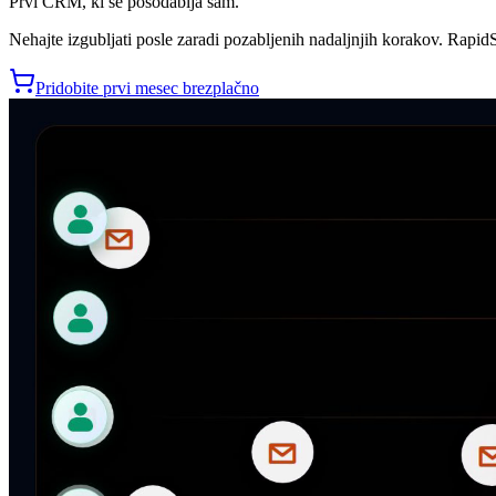
Prvi CRM, ki se posodablja sam.
Nehajte izgubljati posle zaradi pozabljenih nadaljnjih korakov. RapidSt
Pridobite prvi mesec brezplačno