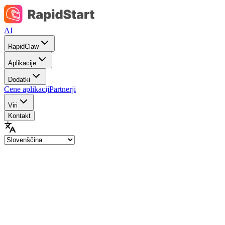
AI
RapidClaw
Aplikacije
Dodatki
Cene aplikacij
Partnerji
Viri
Kontakt