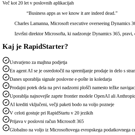
Več kot 20 let v poslovnih aplikacijah
“
Business apps as we know it are indeed dead.
”
Charles Lamanna, Microsoft executive overseeing Dynamics 
Izvršni direktor Microsofta, ki nadzoruje Dynamics 365, pravi, d
Kaj je RapidStarter?
Ustvarjeno za majhna podjetja
En agent AI se je osredotočil na spremljanje prodaje in delo s str
Danes uporablja signale poslovne e-pošte in koledarja
Prodajni potek dela na prvi nadzorni plošči namesto težke navig
Uporablja najnovejše zaprte frontier modele OpenAI ali Anthropi
AI krediti vključeni, večji paketi bodo na voljo pozneje
V celoti gostuje pri RapidStartu v 20 jezikih
Prijava v poslovni račun Microsoft 365
Globalno na voljo iz Microsoftovega evropskega podatkovnega c