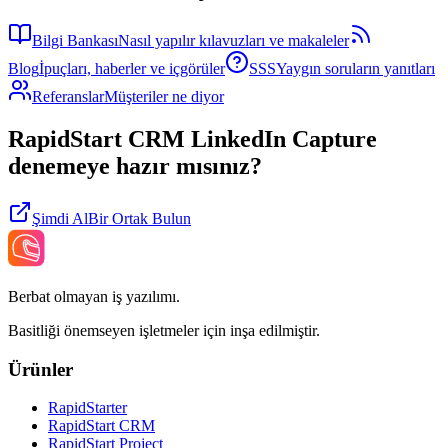
Bilgi Bankası
Nasıl yapılır kılavuzları ve makaleler
Blog
İpuçları, haberler ve içgörüler
SSS
Yaygın soruların yanıtları
Referanslar
Müşteriler ne diyor
RapidStart CRM LinkedIn Capture
denemeye hazır mısınız?
Şimdi Al
Bir Ortak Bulun
Berbat olmayan iş yazılımı.
Basitliği önemseyen işletmeler için inşa edilmiştir.
Ürünler
RapidStarter
RapidStart CRM
RapidStart Project