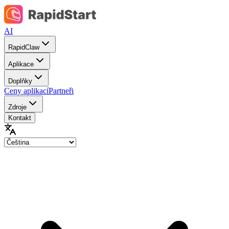
AI
RapidClaw
Aplikace
Doplňky
Ceny aplikací
Partneři
Zdroje
Kontakt