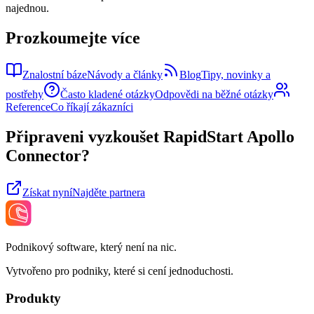
najednou.
Prozkoumejte více
Znalostní báze
Návody a články
Blog
Tipy, novinky a
postřehy
Často kladené otázky
Odpovědi na běžné otázky
Reference
Co říkají zákazníci
Připraveni vyzkoušet RapidStart Apollo
Connector?
Získat nyní
Najděte partnera
Podnikový software, který není na nic.
Vytvořeno pro podniky, které si cení jednoduchosti.
Produkty