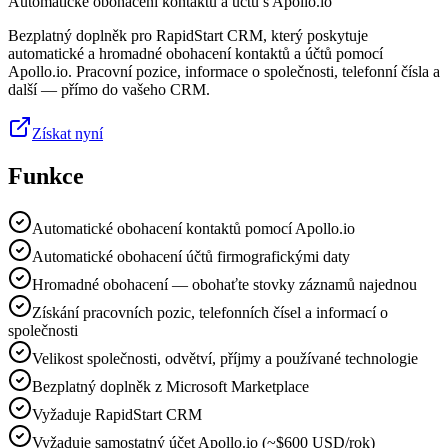
Automatické obohacení kontaktů a účtů s Apollo.io
Bezplatný doplněk pro RapidStart CRM, který poskytuje
automatické a hromadné obohacení kontaktů a účtů pomocí
Apollo.io. Pracovní pozice, informace o společnosti, telefonní čísla a
další — přímo do vašeho CRM.
Získat nyní
Funkce
Automatické obohacení kontaktů pomocí Apollo.io
Automatické obohacení účtů firmografickými daty
Hromadné obohacení — obohaťte stovky záznamů najednou
Získání pracovních pozic, telefonních čísel a informací o
společnosti
Velikost společnosti, odvětví, příjmy a používané technologie
Bezplatný doplněk z Microsoft Marketplace
Vyžaduje RapidStart CRM
Vyžaduje samostatný účet Apollo.io (~$600 USD/rok)