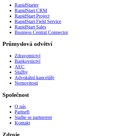
RapidStarter
RapidStart CRM
RapidStart Project
RapidStart Field Service
RapidStart Sales
Business Central Connector
Průmyslová odvětví
Zdravotnictví
Bankovnictví
AEC
Služby
Advokátní kanceláře
Nemovitosti
Společnost
O nás
Partneři
Staňte se partnerem
Kontakt
Zdroje