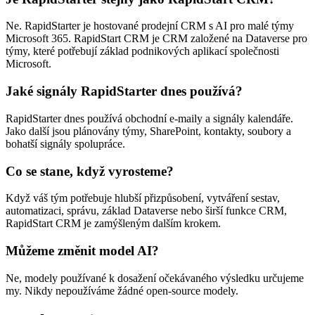
Ne. RapidStarter je hostované prodejní CRM s AI pro malé týmy
Microsoft 365. RapidStart CRM je CRM založené na Dataverse pro
týmy, které potřebují základ podnikových aplikací společnosti
Microsoft.
Jaké signály RapidStarter dnes používá?
RapidStarter dnes používá obchodní e-maily a signály kalendáře.
Jako další jsou plánovány týmy, SharePoint, kontakty, soubory a
bohatší signály spolupráce.
Co se stane, když vyrosteme?
Když váš tým potřebuje hlubší přizpůsobení, vytváření sestav,
automatizaci, správu, základ Dataverse nebo širší funkce CRM,
RapidStart CRM je zamýšleným dalším krokem.
Můžeme změnit model AI?
Ne, modely používané k dosažení očekávaného výsledku určujeme
my. Nikdy nepoužíváme žádné open-source modely.