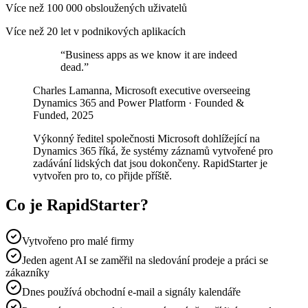
Více než 100 000 obsloužených uživatelů
Více než 20 let v podnikových aplikacích
“
Business apps as we know it are indeed
dead.
”
Charles Lamanna, Microsoft executive overseeing
Dynamics 365 and Power Platform · Founded &
Funded, 2025
Výkonný ředitel společnosti Microsoft dohlížející na
Dynamics 365 říká, že systémy záznamů vytvořené pro
zadávání lidských dat jsou dokončeny. RapidStarter je
vytvořen pro to, co přijde příště.
Co je RapidStarter?
Vytvořeno pro malé firmy
Jeden agent AI se zaměřil na sledování prodeje a práci se
zákazníky
Dnes používá obchodní e-mail a signály kalendáře