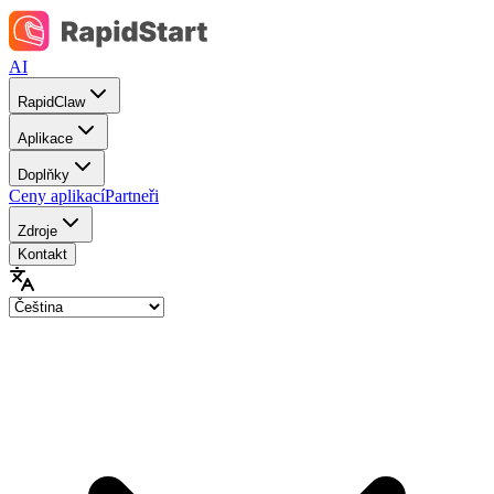
AI
RapidClaw
Aplikace
Doplňky
Ceny aplikací
Partneři
Zdroje
Kontakt