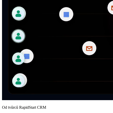
Od tvůrců RapidStart CRM