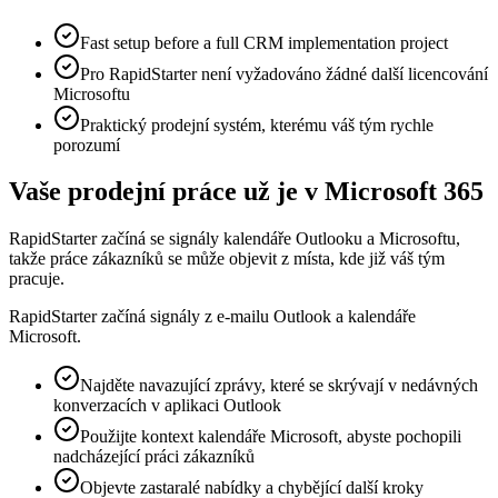
Fast setup before a full CRM implementation project
Pro RapidStarter není vyžadováno žádné další licencování
Microsoftu
Praktický prodejní systém, kterému váš tým rychle
porozumí
Vaše prodejní práce už je v Microsoft 365
RapidStarter začíná se signály kalendáře Outlooku a Microsoftu,
takže práce zákazníků se může objevit z místa, kde již váš tým
pracuje.
RapidStarter začíná signály z e-mailu Outlook a kalendáře
Microsoft.
Najděte navazující zprávy, které se skrývají v nedávných
konverzacích v aplikaci Outlook
Použijte kontext kalendáře Microsoft, abyste pochopili
nadcházející práci zákazníků
Objevte zastaralé nabídky a chybějící další kroky