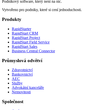
Podnikový software, který není na nic.
Vytvořeno pro podniky, které si cení jednoduchosti.
Produkty
RapidStarter
RapidStart CRM
RapidStart Project
RapidStart Field Service
RapidStart Sales
Business Central Connector
Průmyslová odvětví
Zdravotnictví
Bankovnictví
AEC
Služby
Advokátní kanceláře
Nemovitosti
Společnost