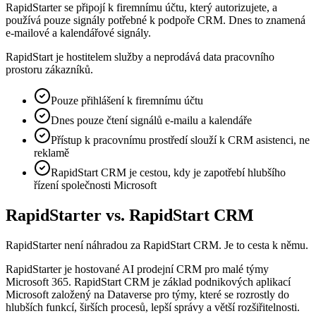
RapidStarter se připojí k firemnímu účtu, který autorizujete, a
používá pouze signály potřebné k podpoře CRM. Dnes to znamená
e-mailové a kalendářové signály.
RapidStart je hostitelem služby a neprodává data pracovního
prostoru zákazníků.
Pouze přihlášení k firemnímu účtu
Dnes pouze čtení signálů e-mailu a kalendáře
Přístup k pracovnímu prostředí slouží k CRM asistenci, ne
reklamě
RapidStart CRM je cestou, kdy je zapotřebí hlubšího
řízení společnosti Microsoft
RapidStarter vs. RapidStart CRM
RapidStarter není náhradou za RapidStart CRM. Je to cesta k němu.
RapidStarter je hostované AI prodejní CRM pro malé týmy
Microsoft 365. RapidStart CRM je základ podnikových aplikací
Microsoft založený na Dataverse pro týmy, které se rozrostly do
hlubších funkcí, širších procesů, lepší správy a větší rozšiřitelnosti.