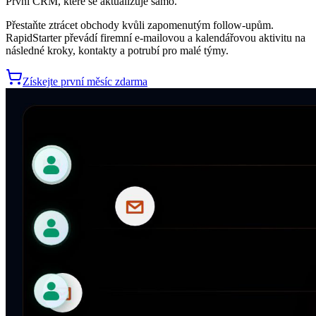
První CRM, které se aktualizuje samo.
Přestaňte ztrácet obchody kvůli zapomenutým follow-upům.
RapidStarter převádí firemní e-mailovou a kalendářovou aktivitu na
následné kroky, kontakty a potrubí pro malé týmy.
Získejte první měsíc zdarma