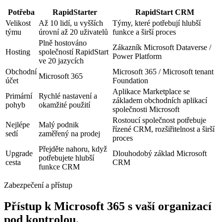
Potřeba
RapidStarter
RapidStart CRM
Velikost
Až 10 lidí, u vyšších
Týmy, které potřebují hlubší
týmu
úrovní až 20 uživatelů
funkce a širší proces
Plně hostováno
Zákazník Microsoft Dataverse /
Hosting
společností RapidStart
Power Platform
ve 20 jazycích
Obchodní
Microsoft 365 / Microsoft tenant
Microsoft 365
účet
Foundation
Aplikace Marketplace se
Primární
Rychlé nastavení a
základem obchodních aplikací
pohyb
okamžité použití
společnosti Microsoft
Rostoucí společnost potřebuje
Nejlépe
Malý podnik
řízené CRM, rozšiřitelnost a širší
sedí
zaměřený na prodej
proces
Přejděte nahoru, když
Upgrade
Dlouhodobý základ Microsoft
potřebujete hlubší
cesta
CRM
funkce CRM
Zabezpečení a přístup
Přístup k Microsoft 365 s vaší organizací
pod kontrolou.