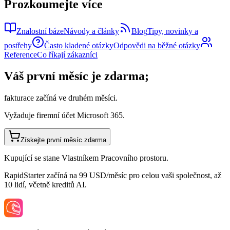
Prozkoumejte více
Znalostní báze
Návody a články
Blog
Tipy, novinky a
postřehy
Často kladené otázky
Odpovědi na běžné otázky
Reference
Co říkají zákazníci
Váš první měsíc je zdarma;
fakturace začíná ve druhém měsíci.
Vyžaduje firemní účet Microsoft 365.
Získejte první měsíc zdarma
Kupující se stane Vlastníkem Pracovního prostoru.
RapidStarter začíná na 99 USD/měsíc pro celou vaši společnost, až
10 lidí, včetně kreditů AI.