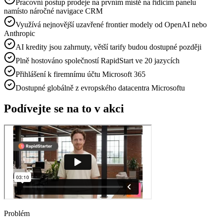
Pracovní postup prodeje na prvním místě na řídicím panelu
namísto náročné navigace CRM
Využívá nejnovější uzavřené frontier modely od OpenAI nebo
Anthropic
AI kredity jsou zahrnuty, větší tarify budou dostupné později
Plně hostováno společností RapidStart ve 20 jazycích
Přihlášení k firemnímu účtu Microsoft 365
Dostupné globálně z evropského datacentra Microsoftu
Podívejte se na to v akci
Problém