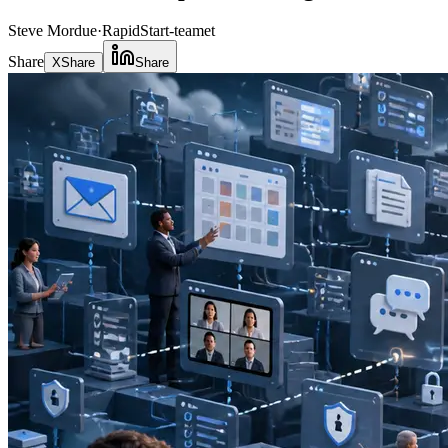
Steve Mordue
·
RapidStart-teamet
Share
X
Share
Share