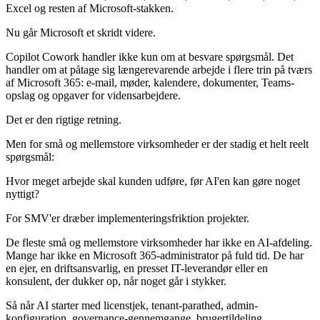
Excel og resten af Microsoft-stakken.
Nu går Microsoft et skridt videre.
Copilot Cowork handler ikke kun om at besvare spørgsmål. Det
handler om at påtage sig længerevarende arbejde i flere trin på tværs
af Microsoft 365: e-mail, møder, kalendere, dokumenter, Teams-
opslag og opgaver for vidensarbejdere.
Det er den rigtige retning.
Men for små og mellemstore virksomheder er der stadig et helt reelt
spørgsmål:
Hvor meget arbejde skal kunden udføre, før AI'en kan gøre noget
nyttigt?
For SMV'er dræber implementeringsfriktion projekter.
De fleste små og mellemstore virksomheder har ikke en AI-afdeling.
Mange har ikke en Microsoft 365-administrator på fuld tid. De har
en ejer, en driftsansvarlig, en presset IT-leverandør eller en
konsulent, der dukker op, når noget går i stykker.
Så når AI starter med licenstjek, tenant-parathed, admin-
konfiguration, governance-gennemgange, brugertildeling,