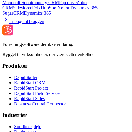
Microsoft Scout
monday CRM
Pipedrive
Zoho
CRM
Salesforce
Folk
HubSpot
Notion
Dynamics 365 +
SugarCRM
Dynamics 365
Tilbage til bloggen
Forretningssoftware der ikke er dårlig.
Bygget til virksomheder, der værdsætter enkelhed.
Produkter
RapidStarter
RapidStart CRM
RapidStart Project
RapidStart Field Service
RapidStart Sales
Business Central Connector
Industrier
Sundhedspleje
Bankvæsen