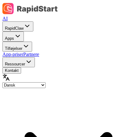
AI
RapidClaw
Apps
Tilføjelser
App-priser
Partnere
Ressourcer
Kontakt