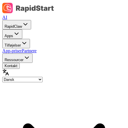
AI
RapidClaw
Apps
Tilføjelser
App-priser
Partnere
Ressourcer
Kontakt