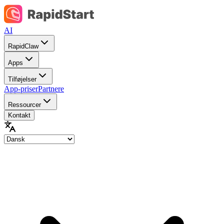
AI
RapidClaw
Apps
Tilføjelser
App-priser
Partnere
Ressourcer
Kontakt