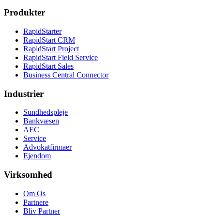
Produkter
RapidStarter
RapidStart CRM
RapidStart Project
RapidStart Field Service
RapidStart Sales
Business Central Connector
Industrier
Sundhedspleje
Bankvæsen
AEC
Service
Advokatfirmaer
Ejendom
Virksomhed
Om Os
Partnere
Bliv Partner