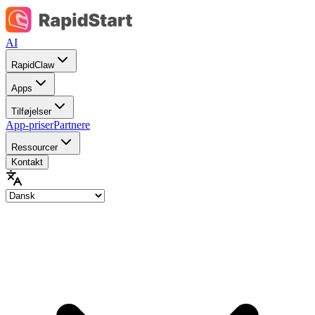
AI
RapidClaw
Apps
Tilføjelser
App-priser
Partnere
Ressourcer
Kontakt