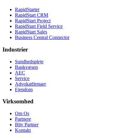
RapidStarter
RapidStart CRM
RapidStart Project
RapidStart Field Service
RapidStart Sales
Business Central Connector
Industrier
Sundhedspleje
Bankvæsen
AEC
Service
Advokatfirmaer
Ejendom
Virksomhed
Om Os
Partnere
Bliv Partner
Kontakt