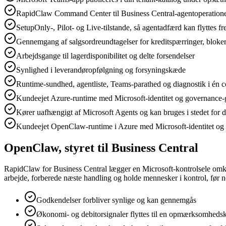
RapidClaw Command Center til Business Central-agentoperation
SetupOnly-, Pilot- og Live-tilstande, så agentadfærd kan flyttes f
Gennemgang af salgsordreundtagelser for kreditspærringer, bloke
Arbejdsgange til lagerdisponibilitet og delte forsendelser
Synlighed i leverandøropfølgning og forsyningskæde
Runtime-sundhed, agentliste, Teams-parathed og diagnostik i én
Kundeejet Azure-runtime med Microsoft-identitet og governance
Kører uafhængigt af Microsoft Agents og kan bruges i stedet for
Kundeejet OpenClaw-runtime i Azure med Microsoft-identitet o
OpenClaw, styret til Business Central
RapidClaw for Business Central lægger en Microsoft-kontrolsele omkri
arbejde, forberede næste handling og holde mennesker i kontrol, før no
Godkendelser forbliver synlige og kan gennemgås
Økonomi- og debitorsignaler flyttes til en opmærksomheds