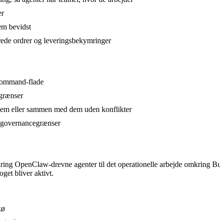
er
rem bevidst
rede ordrer og leveringsbekymringer
 command-flade
-grænser
 dem eller sammen med dem uden konflikter
g governancegrænser
ng OpenClaw-drevne agenter til det operationelle arbejde omkring Busi
get bliver aktivt.
kø