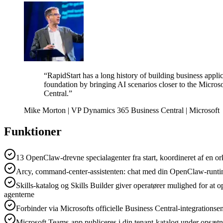
“RapidStart has a long history of building business appli
foundation by bringing AI scenarios closer to the Microso
Central.”
Mike Morton | VP Dynamics 365 Business Central | Microsoft
Funktioner
13 OpenClaw-drevne specialagenter fra start, koordineret af en or
Arcy, command-center-assistenten: chat med din OpenClaw-runtime 
Skills-katalog og Skills Builder giver operatører mulighed for a
agenterne
Forbinder via Microsofts officielle Business Central-integrations
Microsoft Teams-app publiceres i din tenant-katalog under opsætni