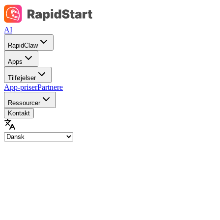
AI
RapidClaw
Apps
Tilføjelser
App-priser
Partnere
Ressourcer
Kontakt