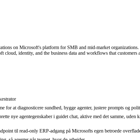
cations on Microsoft's platform for SMB and mid-market organizations. I
ft cloud, identity, and the business data and workflows that customers 
kestrator
for at diagnosticere sundhed, bygge agenter, justere prompts og politi
t oprette nye agentegenskaber i guidet chat, aktive med det samme, ude
endpoint til read-only ERP-adgang på Microsofts egen betroede overflad
ng, så agenter når teamet, hvor de arbejder