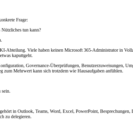
konkrete Frage:
s Nützliches tun kann?
n.
I-Abteilung. Viele haben keinen Microsoft 365-Administrator in Vollze
 etwas kaputtgeht.
Konfiguration, Governance-Überprüfungen, Benutzerzuweisungen, Umg
Weg zum Mehrwert kann sich trotzdem wie Hausaufgaben anfühlen.
 sein.
 Er gehört in Outlook, Teams, Word, Excel, PowerPoint, Besprechungen,
ch zu delegieren.