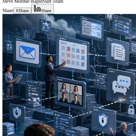
Steve Mordue
·
RapidStart Team
Share
X
Share
Share