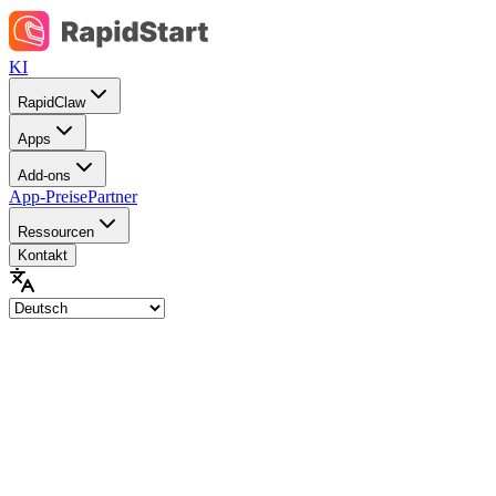
KI
RapidClaw
Apps
Add-ons
App-Preise
Partner
Ressourcen
Kontakt