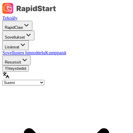
Tekoäly
RapidClaw
Sovellukset
Lisäosat
Sovellusten hinnoittelu
Kumppanit
Resurssit
Yhteystiedot