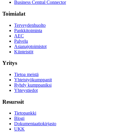
Business Central Connector
Toimialat
Terveydenhuolto
Pankkitoiminta
AEC
Palvelu
Asianajotoimistot
Kiinteistöt
Yritys
Tietoa meistä
Yhteistyökumppanit
Ryhdy kumppaniksi
Yhteystiedot
Resurssit
Tietopankki
Blogi
Dokumentaatiokirjasto
UKK