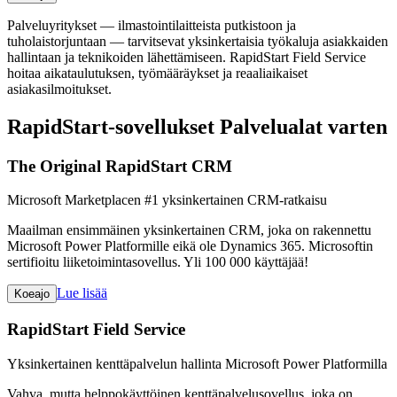
Palveluyritykset — ilmastointilaitteista putkistoon ja
tuholaistorjuntaan — tarvitsevat yksinkertaisia työkaluja asiakkaiden
hallintaan ja teknikoiden lähettämiseen. RapidStart Field Service
hoitaa aikataulutuksen, työmääräykset ja reaaliaikaiset
asiakasilmoitukset.
RapidStart-sovellukset Palvelualat varten
The Original RapidStart CRM
Microsoft Marketplacen #1 yksinkertainen CRM-ratkaisu
Maailman ensimmäinen yksinkertainen CRM, joka on rakennettu
Microsoft Power Platformille eikä ole Dynamics 365. Microsoftin
sertifioitu liiketoimintasovellus. Yli 100 000 käyttäjää!
Lue lisää
Koeajo
RapidStart Field Service
Yksinkertainen kenttäpalvelun hallinta Microsoft Power Platformilla
Vahva, mutta helppokäyttöinen kenttäpalvelusovellus, joka on