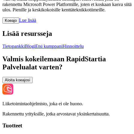
rakennettu Microsoft Power Platformille, joten et koskaan kasva siitä
ulos. Pienille ja keskikokoisille kenttäteknikkotiimeille.
Lue lisää
Koeajo
Lisää resursseja
Tietopankki
Blogi
Etsi kumppani
Hinnoittelu
Valmis kokeilemaan RapidStartia
Palvelualat varten?
Aloita koeajosi
Liiketoimintaohjelmisto, joka ei ole huono.
Rakennettu yrityksille, jotka arvostavat yksinkertaisuutta.
Tuotteet