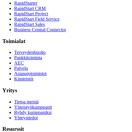
RapidStarter
RapidStart CRM
RapidStart Project
RapidStart Field Service
RapidStart Sales
Business Central Connector
Toimialat
Terveydenhuolto
Pankkitoiminta
AEC
Palvelu
Asianajotoimistot
Kiinteistöt
Yritys
Tietoa meistä
Yhteistyökumppanit
Ryhdy kumppaniksi
Yhteystiedot
Resurssit