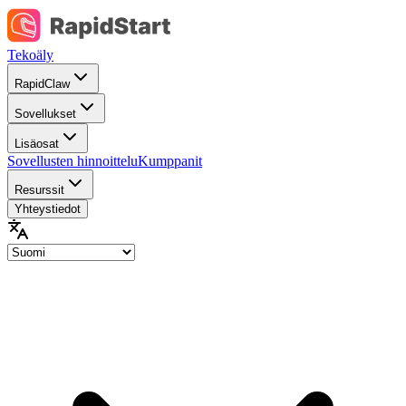
Tekoäly
RapidClaw
Sovellukset
Lisäosat
Sovellusten hinnoittelu
Kumppanit
Resurssit
Yhteystiedot