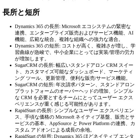
長所と短所
Dynamics 365 の長所: Microsoft エコシステムの緊密な
連携、エンタープライズ販売およびサービス機能、AI
機能、広範な統合、複雑な組織への強力な適合。
Dynamics 365 の短所: コストが高く、複雑さが増し、学
習曲線が急峻で、中小企業にとっては実装/管理の労力
が増加します。
SugarCRM の長所: 幅広いスタンドアロン CRM スイー
ト、カスタマイズ可能なダッシュボード、マーケティ
ング ツール、更新管理、便利な販売/サービス機能。
SugarCRM の短所: 年次請求パターン、スタンドアロン
プラットフォームのオーバーヘッドの増加、シンプル
な CRM を必要とするチームにとってユーザー エクス
ペリエンスが重く感じる可能性があります。
RapidStart の長所: シンプルなユーザー エクスペリエン
ス、手頃な価格の Microsoft ネイティブ基盤、販売とサ
ービスの基本、AppSource と Power Platform の連携、カ
スタム アドオンによる成長の余地。
RapidStart の短所: Dynamics 365 ほどネイティブ エンタ