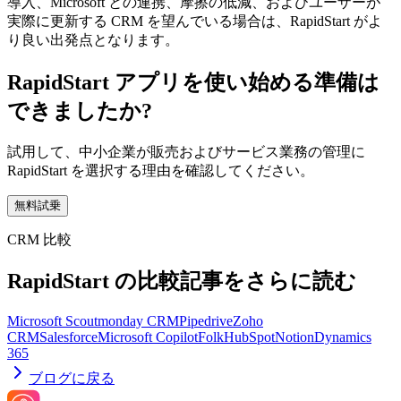
導入、Microsoft との連携、摩擦の低減、およびユーザーが
実際に更新する CRM を望んでいる場合は、RapidStart がよ
り良い出発点となります。
RapidStart アプリを使い始める準備は
できましたか?
試用して、中小企業が販売およびサービス業務の管理に
RapidStart を選択する理由を確認してください。
無料試乗
CRM 比較
RapidStart の比較記事をさらに読む
Microsoft Scout
monday CRM
Pipedrive
Zoho
CRM
Salesforce
Microsoft Copilot
Folk
HubSpot
Notion
Dynamics
365
ブログに戻る