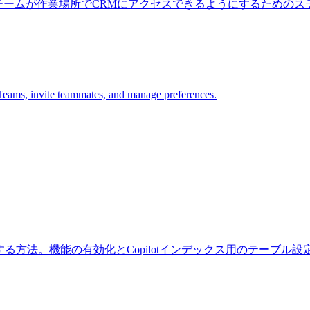
ブとして追加し、チームが作業場所でCRMにアクセスできるようにするた
 Teams, invite teammates, and manage preferences.
有効化および設定する方法。機能の有効化とCopilotインデックス用のテーブ