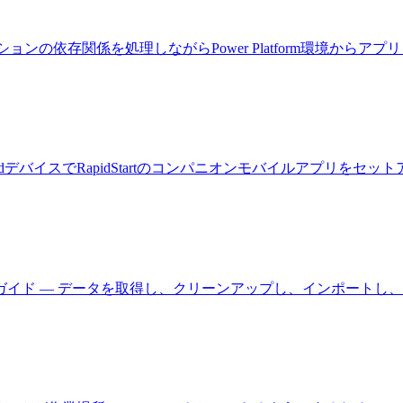
ションの依存関係を処理しながらPower Platform環境からア
びAndroidデバイスでRapidStartのコンパニオンモバイルアプリを
イド — データを取得し、クリーンアップし、インポートし