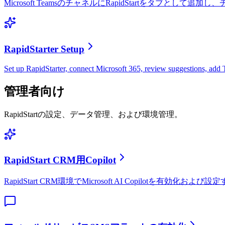
Microsoft TeamsのチャネルにRapidStartをタ
RapidStarter Setup
Set up RapidStarter, connect Microsoft 365, review suggestions, add
管理者向け
RapidStartの設定、データ管理、および環境管理。
RapidStart CRM用Copilot
RapidStart CRM環境でMicrosoft AI Copilotを