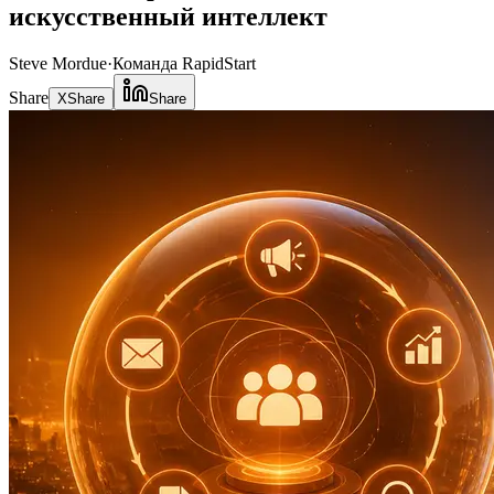
искусственный интеллект
Steve Mordue
·
Команда RapidStart
Share
X
Share
Share