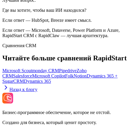
Лучший вопрос:
Где вы хотите, чтобы ваш ИИ находился?
Если ответ — HubSpot, Breeze имеет смысл.
Если ответ — Microsoft, Dataverse, Power Platform и Azure,
RapidStart CRM с RapidClaw — лучшая архитектура.
Сравнения CRM
Читайте больше сравнений RapidStart
Microsoft Scout
monday CRM
Pipedrive
Zoho
CRM
Salesforce
Microsoft Copilot
Folk
Notion
Dynamics 365 +
SugarCRM
Dynamics 365
Назад к блогу
Бизнес-программное обеспечение, которое не отстой.
Создано для бизнеса, который ценит простоту.