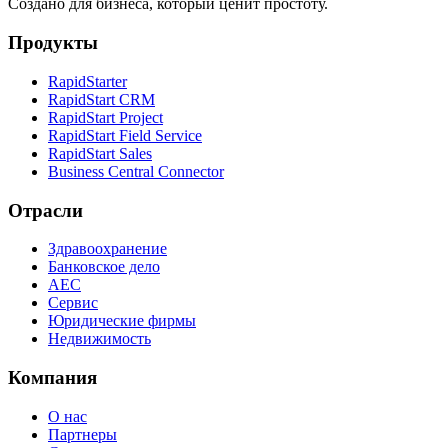
Создано для бизнеса, который ценит простоту.
Продукты
RapidStarter
RapidStart CRM
RapidStart Project
RapidStart Field Service
RapidStart Sales
Business Central Connector
Отрасли
Здравоохранение
Банковское дело
AEC
Сервис
Юридические фирмы
Недвижимость
Компания
О нас
Партнеры