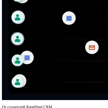
От создателей RapidStart CRM