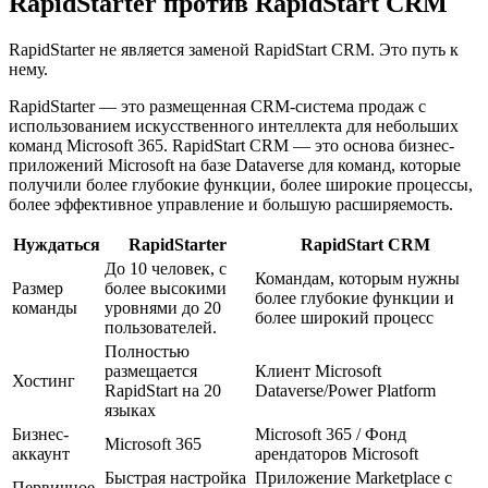
RapidStarter против RapidStart CRM
RapidStarter не является заменой RapidStart CRM. Это путь к
нему.
RapidStarter — это размещенная CRM-система продаж с
использованием искусственного интеллекта для небольших
команд Microsoft 365. RapidStart CRM — это основа бизнес-
приложений Microsoft на базе Dataverse для команд, которые
получили более глубокие функции, более широкие процессы,
более эффективное управление и большую расширяемость.
Нуждаться
RapidStarter
RapidStart CRM
До 10 человек, с
Командам, которым нужны
Размер
более высокими
более глубокие функции и
команды
уровнями до 20
более широкий процесс
пользователей.
Полностью
размещается
Клиент Microsoft
Хостинг
RapidStart на 20
Dataverse/Power Platform
языках
Бизнес-
Microsoft 365 / Фонд
Microsoft 365
аккаунт
арендаторов Microsoft
Быстрая настройка
Приложение Marketplace с
Первичное