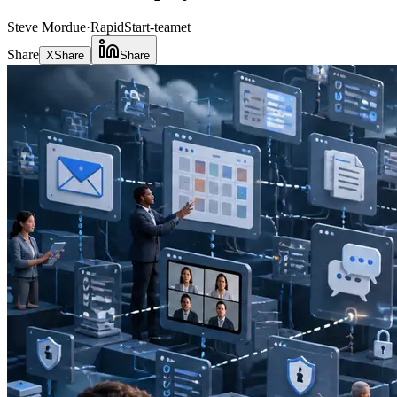
Steve Mordue
·
RapidStart-teamet
Share
X
Share
Share