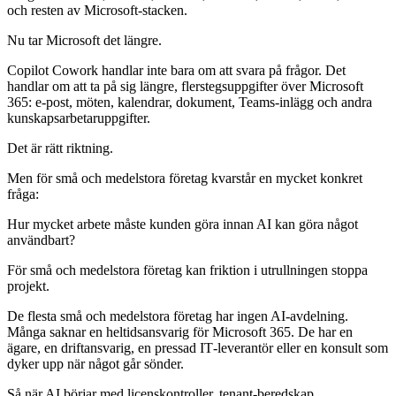
och resten av Microsoft‑stacken.
Nu tar Microsoft det längre.
Copilot Cowork handlar inte bara om att svara på frågor. Det
handlar om att ta på sig längre, flerstegsuppgifter över Microsoft
365: e-post, möten, kalendrar, dokument, Teams‑inlägg och andra
kunskapsarbetaruppgifter.
Det är rätt riktning.
Men för små och medelstora företag kvarstår en mycket konkret
fråga:
Hur mycket arbete måste kunden göra innan AI kan göra något
användbart?
För små och medelstora företag kan friktion i utrullningen stoppa
projekt.
De flesta små och medelstora företag har ingen AI‑avdelning.
Många saknar en heltidsansvarig för Microsoft 365. De har en
ägare, en driftansvarig, en pressad IT‑leverantör eller en konsult som
dyker upp när något går sönder.
Så när AI börjar med licenskontroller, tenant‑beredskap,