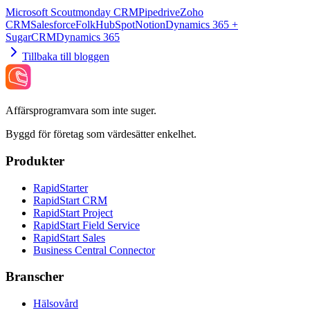
Microsoft Scout
monday CRM
Pipedrive
Zoho
CRM
Salesforce
Folk
HubSpot
Notion
Dynamics 365 +
SugarCRM
Dynamics 365
Tillbaka till bloggen
Affärsprogramvara som inte suger.
Byggd för företag som värdesätter enkelhet.
Produkter
RapidStarter
RapidStart CRM
RapidStart Project
RapidStart Field Service
RapidStart Sales
Business Central Connector
Branscher
Hälsovård