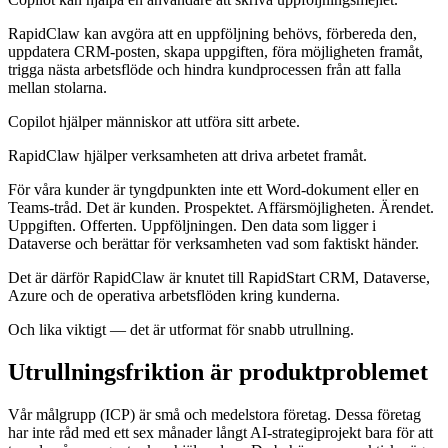
RapidClaw kan avgöra att en uppföljning behövs, förbereda den,
uppdatera CRM‑posten, skapa uppgiften, föra möjligheten framåt,
trigga nästa arbetsflöde och hindra kundprocessen från att falla
mellan stolarna.
Copilot hjälper människor att utföra sitt arbete.
RapidClaw hjälper verksamheten att driva arbetet framåt.
För våra kunder är tyngdpunkten inte ett Word‑dokument eller en
Teams‑tråd. Det är kunden. Prospektet. Affärsmöjligheten. Ärendet.
Uppgiften. Offerten. Uppföljningen. Den data som ligger i
Dataverse och berättar för verksamheten vad som faktiskt händer.
Det är därför RapidClaw är knutet till RapidStart CRM, Dataverse,
Azure och de operativa arbetsflöden kring kunderna.
Och lika viktigt — det är utformat för snabb utrullning.
Utrullningsfriktion är produktproblemet
Vår målgrupp (ICP) är små och medelstora företag. Dessa företag
har inte råd med ett sex månader långt AI‑strategiprojekt bara för att