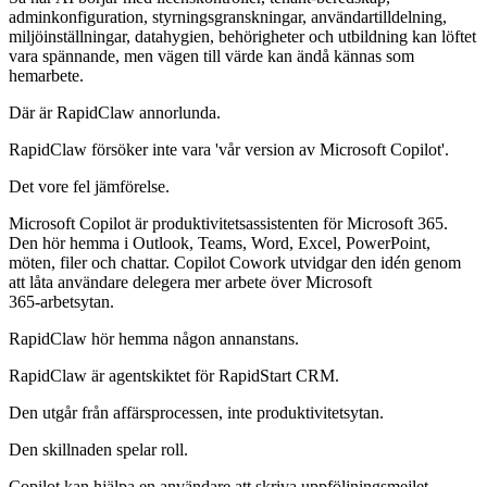
adminkonfiguration, styrningsgranskningar, användartilldelning,
miljöinställningar, datahygien, behörigheter och utbildning kan löftet
vara spännande, men vägen till värde kan ändå kännas som
hemarbete.
Där är RapidClaw annorlunda.
RapidClaw försöker inte vara 'vår version av Microsoft Copilot'.
Det vore fel jämförelse.
Microsoft Copilot är produktivitetsassistenten för Microsoft 365.
Den hör hemma i Outlook, Teams, Word, Excel, PowerPoint,
möten, filer och chattar. Copilot Cowork utvidgar den idén genom
att låta användare delegera mer arbete över Microsoft
365‑arbetsytan.
RapidClaw hör hemma någon annanstans.
RapidClaw är agentskiktet för RapidStart CRM.
Den utgår från affärsprocessen, inte produktivitetsytan.
Den skillnaden spelar roll.
Copilot kan hjälpa en användare att skriva uppföljningsmejlet.