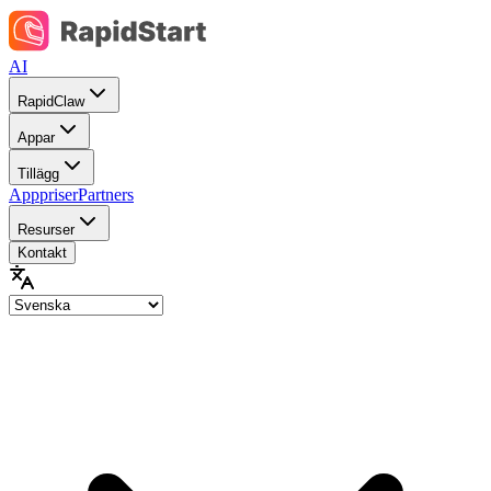
AI
RapidClaw
Appar
Tillägg
Apppriser
Partners
Resurser
Kontakt