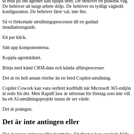
ta reda på om agenter kan hjälpa dem. De behöver en praktisk väg.
De behöver att tungt arbete döljs. De behöver en tydligt vägledd
konfiguration. De behöver färre val, inte fler.
Så vi förkortade utrullningsprocessen till en guidad
installationsguide.
Ett par klick.
Sätt upp komponenterna.
Koppla agentskiktet.
Börja med känd CRM‑data och kända affärsprocesser.
Det är en helt annan rörelse än en bred Copilot‑utrullning.
Copilot Cowork kan vara oerhört kraftfullt när Microsoft 365‑miljön
är redo för det. Men RapidClaw är utformat för företag som inte vill
ha ett AI‑utrullningsprojekt innan de ser värde.
Det är poängen.
Det är inte antingen eller