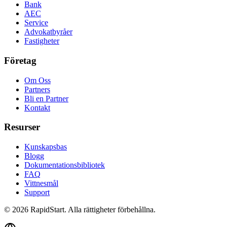
Bank
AEC
Service
Advokatbyråer
Fastigheter
Företag
Om Oss
Partners
Bli en Partner
Kontakt
Resurser
Kunskapsbas
Blogg
Dokumentationsbibliotek
FAQ
Vittnesmål
Support
© 2026 RapidStart. Alla rättigheter förbehållna.