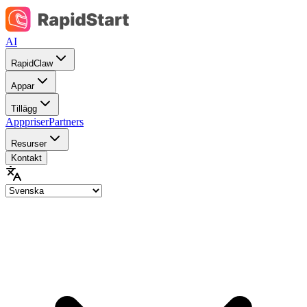
AI
RapidClaw
Appar
Tillägg
Apppriser
Partners
Resurser
Kontakt