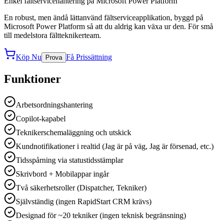
Enkel fältservicehantering på Microsoft Power Platform
En robust, men ändå lättanvänd fältserviceapplikation, byggd på
Microsoft Power Platform så att du aldrig kan växa ur den. För små
till medelstora fältteknikerteam.
Köp Nu
Få Prissättning
Prova
Funktioner
Arbetsordningshantering
Copilot-kapabel
Teknikerschemaläggning och utskick
Kundnotifikationer i realtid (Jag är på väg, Jag är försenad, etc.)
Tidsspårning via statustidsstämplar
Skrivbord + Mobilappar ingår
Två säkerhetsroller (Dispatcher, Tekniker)
Självständig (ingen RapidStart CRM krävs)
Designad för ~20 tekniker (ingen teknisk begränsning)