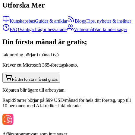
Utforska Mer
Kunskapsbas
Guider & artiklar
Blogg
Tips, nyheter & insikter
FAQ
Vanliga frågor besvarade
Vittnesmål
Vad kunder säger
Din första månad är gratis;
fakturering börjar i månad två.
Kräver ett Microsoft 365-företagskonto.
Få din första månad gratis
Köparen blir ägare till arbetsytan.
RapidStarter börjar på $99 USD/månad för hela ditt företag, upp till
10 personer, med AI-krediter inkluderade.
Affärsprogramvara som inte suger.