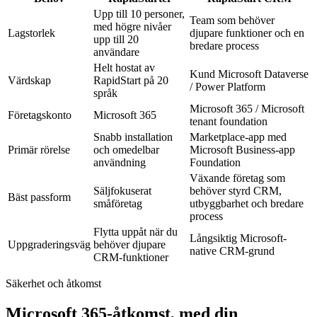
Upp till 10 personer,
Team som behöver
med högre nivåer
Lagstorlek
djupare funktioner och en
upp till 20
bredare process
användare
Helt hostat av
Kund Microsoft Dataverse
Värdskap
RapidStart på 20
/ Power Platform
språk
Microsoft 365 / Microsoft
Företagskonto
Microsoft 365
tenant foundation
Snabb installation
Marketplace-app med
Primär rörelse
och omedelbar
Microsoft Business-app
användning
Foundation
Växande företag som
Säljfokuserat
behöver styrd CRM,
Bäst passform
småföretag
utbyggbarhet och bredare
process
Flytta uppåt när du
Långsiktig Microsoft-
Uppgraderingsväg
behöver djupare
native CRM-grund
CRM-funktioner
Säkerhet och åtkomst
Microsoft 365-åtkomst, med din