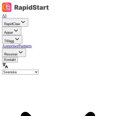
AI
RapidClaw
Appar
Tillägg
Apppriser
Partners
Resurser
Kontakt