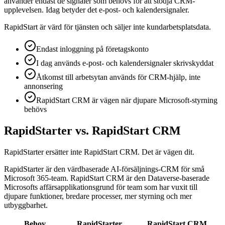
använder endast de signaler som behövs för att stödja CRM-
upplevelsen. Idag betyder det e-post- och kalendersignaler.
RapidStart är värd för tjänsten och säljer inte kundarbetsplatsdata.
Endast inloggning på företagskonto
I dag används e-post- och kalendersignaler skrivskyddat
Åtkomst till arbetsytan används för CRM-hjälp, inte
annonsering
RapidStart CRM är vägen när djupare Microsoft-styrning
behövs
RapidStarter vs. RapidStart CRM
RapidStarter ersätter inte RapidStart CRM. Det är vägen dit.
RapidStarter är den värdbaserade AI-försäljnings-CRM för små
Microsoft 365-team. RapidStart CRM är den Dataverse-baserade
Microsofts affärsapplikationsgrund för team som har vuxit till
djupare funktioner, bredare processer, mer styrning och mer
utbyggbarhet.
Behov
RapidStarter
RapidStart CRM