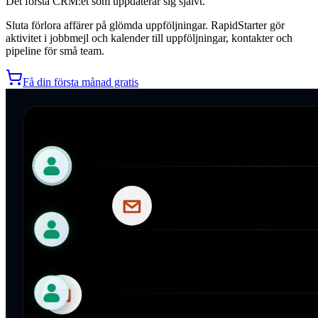
Det första CRM:et som uppdaterar sig självt.
Sluta förlora affärer på glömda uppföljningar. RapidStarter gör
aktivitet i jobbmejl och kalender till uppföljningar, kontakter och
pipeline för små team.
Få din första månad gratis