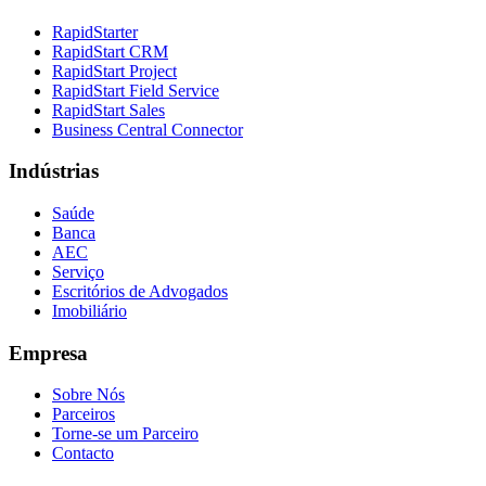
RapidStarter
RapidStart CRM
RapidStart Project
RapidStart Field Service
RapidStart Sales
Business Central Connector
Indústrias
Saúde
Banca
AEC
Serviço
Escritórios de Advogados
Imobiliário
Empresa
Sobre Nós
Parceiros
Torne-se um Parceiro
Contacto