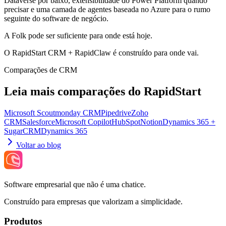
Dataverse por baixo, extensibilidade do Power Platform quando
precisar e uma camada de agentes baseada no Azure para o rumo
seguinte do software de negócio.
A Folk pode ser suficiente para onde está hoje.
O RapidStart CRM + RapidClaw é construído para onde vai.
Comparações de CRM
Leia mais comparações do RapidStart
Microsoft Scout
monday CRM
Pipedrive
Zoho
CRM
Salesforce
Microsoft Copilot
HubSpot
Notion
Dynamics 365 +
SugarCRM
Dynamics 365
Voltar ao blog
Software empresarial que não é uma chatice.
Construído para empresas que valorizam a simplicidade.
Produtos