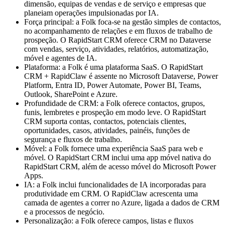
dimensão, equipas de vendas e de serviço e empresas que
planeiam operações impulsionadas por IA.
Força principal: a Folk foca-se na gestão simples de contactos,
no acompanhamento de relações e em fluxos de trabalho de
prospeção. O RapidStart CRM oferece CRM no Dataverse
com vendas, serviço, atividades, relatórios, automatização,
móvel e agentes de IA.
Plataforma: a Folk é uma plataforma SaaS. O RapidStart
CRM + RapidClaw é assente no Microsoft Dataverse, Power
Platform, Entra ID, Power Automate, Power BI, Teams,
Outlook, SharePoint e Azure.
Profundidade de CRM: a Folk oferece contactos, grupos,
funis, lembretes e prospeção em modo leve. O RapidStart
CRM suporta contas, contactos, potenciais clientes,
oportunidades, casos, atividades, painéis, funções de
segurança e fluxos de trabalho.
Móvel: a Folk fornece uma experiência SaaS para web e
móvel. O RapidStart CRM inclui uma app móvel nativa do
RapidStart CRM, além de acesso móvel do Microsoft Power
Apps.
IA: a Folk inclui funcionalidades de IA incorporadas para
produtividade em CRM. O RapidClaw acrescenta uma
camada de agentes a correr no Azure, ligada a dados de CRM
e a processos de negócio.
Personalização: a Folk oferece campos, listas e fluxos