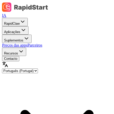
IA
RapidClaw
Aplicações
Suplementos
Preços das apps
Parceiros
Recursos
Contacto