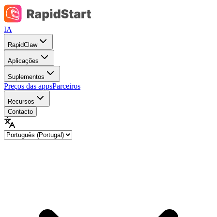
IA
RapidClaw
Aplicações
Suplementos
Preços das apps
Parceiros
Recursos
Contacto