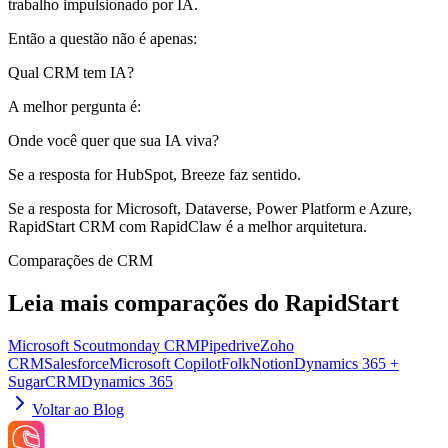
trabalho impulsionado por IA.
Então a questão não é apenas:
Qual CRM tem IA?
A melhor pergunta é:
Onde você quer que sua IA viva?
Se a resposta for HubSpot, Breeze faz sentido.
Se a resposta for Microsoft, Dataverse, Power Platform e Azure,
RapidStart CRM com RapidClaw é a melhor arquitetura.
Comparações de CRM
Leia mais comparações do RapidStart
Microsoft Scout
monday CRM
Pipedrive
Zoho
CRM
Salesforce
Microsoft Copilot
Folk
Notion
Dynamics 365 +
SugarCRM
Dynamics 365
Voltar ao Blog