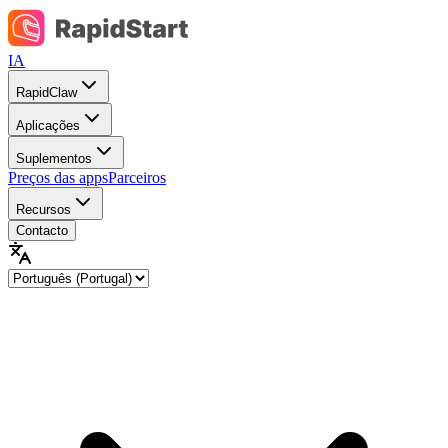
IA
RapidClaw
Aplicações
Suplementos
Preços das apps
Parceiros
Recursos
Contacto