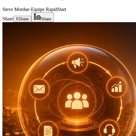
Steve Mordue
·
Equipe RapidStart
Share
X
Share
Share