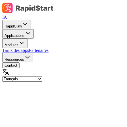
IA
RapidClaw
Applications
Modules
Tarifs des apps
Partenaires
Ressources
Contact