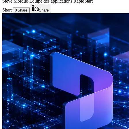
Steve Mordue
·
Équipe des applications RapidStart
Share
X
Share
Share