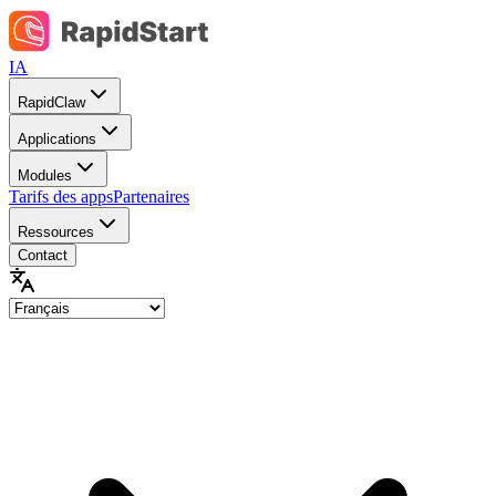
IA
RapidClaw
Applications
Modules
Tarifs des apps
Partenaires
Ressources
Contact