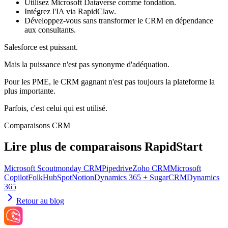
Utilisez Microsoft Dataverse comme fondation.
Intégrez l'IA via RapidClaw.
Développez-vous sans transformer le CRM en dépendance
aux consultants.
Salesforce est puissant.
Mais la puissance n'est pas synonyme d'adéquation.
Pour les PME, le CRM gagnant n'est pas toujours la plateforme la
plus importante.
Parfois, c'est celui qui est utilisé.
Comparaisons CRM
Lire plus de comparaisons RapidStart
Microsoft Scout
monday CRM
Pipedrive
Zoho CRM
Microsoft
Copilot
Folk
HubSpot
Notion
Dynamics 365 + SugarCRM
Dynamics
365
Retour au blog