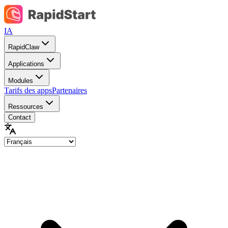
IA
RapidClaw
Applications
Modules
Tarifs des apps
Partenaires
Ressources
Contact