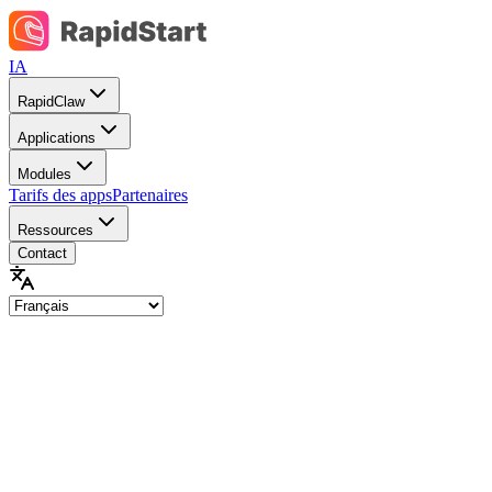
IA
RapidClaw
Applications
Modules
Tarifs des apps
Partenaires
Ressources
Contact