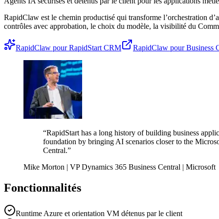
Agents IA sécurisés et détenus par le client pour les applications méti
RapidClaw est le chemin productisé qui transforme l’orchestration d’a
contrôles avec approbation, le choix du modèle, la visibilité du C
RapidClaw pour RapidStart CRM
RapidClaw pour Business C
“RapidStart has a long history of building business appli
foundation by bringing AI scenarios closer to the Microso
Central.”
Mike Morton | VP Dynamics 365 Business Central | Microsoft
Fonctionnalités
Runtime Azure et orientation VM détenus par le client