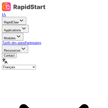
IA
RapidClaw
Applications
Modules
Tarifs des apps
Partenaires
Ressources
Contact